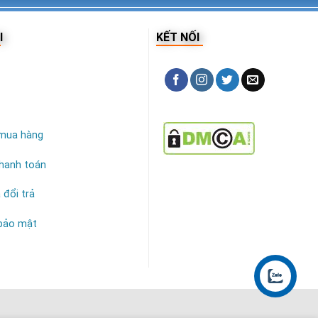
I
KẾT NỐI
mua hàng
hanh toán
 đổi trả
 bảo mật