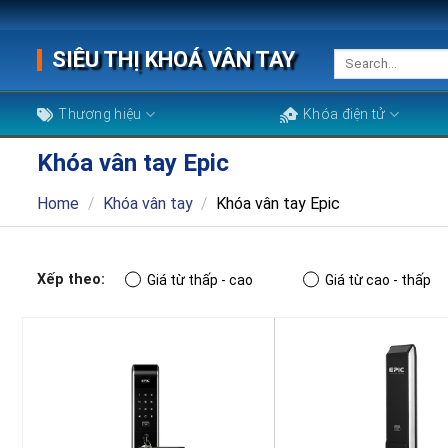
Skip
to
SIÊU THỊ KHOÁ VÂN TAY
Search
content
for:
Thương hiệu
Khóa điện tử
Khóa vân tay Epic
Home
/
Khóa vân tay
/
Khóa vân tay Epic
Xếp theo:
Giá từ thấp - cao
Giá từ cao - thấp