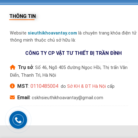
THÔNG TIN
Website
sieuthikhoavantay.com
là chuyên trang khóa điện tử
thông minh thuộc chủ sở hữu là:
CÔNG TY CP VẬT TƯ THIẾT BỊ TRẦN ĐÌNH
Trụ sở
:
Số 46, Ngõ 405 đường Ngọc Hồi, Thị trấn Văn
Điển, Thanh Trì, Hà Nội
MST
:
0110485004
do
Sở KH & ĐT Hà Nội
cấp
Email
:
cskhsieuthikhoavantay@gmail.com