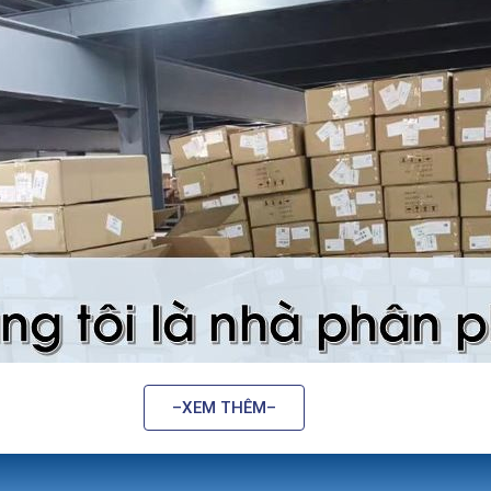
–XEM THÊM–