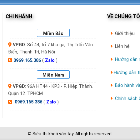
CHI NHÁNH
VỀ CHÚNG TÔ
Miền Bắc
Giới thiệu
VPGD
: Số 44, tổ 7 khu ga, Thị Trấn Văn
Liên hệ
Điển, Thanh Trì, Hà Nội
Hướng dẫn 
0969.165.386
(
Zalo
)
Hướng dẫn t
Miền Nam
Bảo hành và
VPGD
: 96A HT44 - KP3 - P. Hiệp Thành.
Quận 12. TPHCM
Chính sách
0969.165.386
(
Zalo
)
© Siêu thị khoá vân tay. All rights reserved.