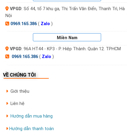
cao trải nghiệm người dùng và đảm bảo an toàn tuyệt đối
VPGD
: Số 44, tổ 7 khu ga, Thị Trấn Văn Điển, Thanh Trì, Hà
cho ngôi nhà bạn.
Nội
0969.165.386
(
Zalo
)
2. Các dòng khóa vân tay Adel phổ biến
Miền Nam
🔹
Khóa Adel cho cửa gỗ
VPGD
: 96A HT44 - KP3 - P. Hiệp Thành. Quận 12. TPHCM
Phổ biến nhất của hãng, với thiết kế tay gạt cổ điển
0969.165.386
(
Zalo
)
hoặc hiện đại
Hỗ trợ vân tay, mã số, chìa cơ
VỀ CHÚNG TÔI
Model nổi bật:
Adel 5500
,
Adel 1800
,
Adel 4920
Giới thiệu
🔹
Khóa Adel cho cửa nhôm
Liên hệ
Dạng tay nắm ngắn, nhỏ gọn
Hướng dẫn mua hàng
Cơ cấu chốt đơn giản, phù hợp cửa nhôm mỏng hoặc
cửa lùa
Hướng dẫn thanh toán