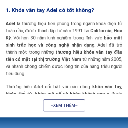
1. Khóa vân tay Adel có tốt không?
Adel
là thương hiệu tiên phong trong ngành khóa điện tử
toàn cầu, được thành lập từ năm 1991 tại
California, Hoa
Kỳ
. Với hơn 30 năm kinh nghiệm trong lĩnh vực
bảo mật
sinh trắc học và công nghệ nhận dạng
, Adel đã trở
thành một trong những
thương hiệu khóa vân tay đầu
tiên có mặt tại thị trường Việt Nam
từ những năm 2005,
và nhanh chóng chiếm được lòng tin của hàng triệu người
tiêu dùng.
Thương hiệu Adel nổi bật với các dòng
khóa vân tay,
khóa thẻ từ, khóa mã số và khóa khách sạn
– được
ứng dụng rộng rãi trong các công trình dân dụng, căn hộ
–XEM THÊM–
cao cấp, văn phòng, khách sạn, và khu nghỉ dưỡng trên
toàn thế giới.