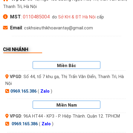
Thanh Trì, Hà Nội
MST
:
0110485004
do
Sở KH & ĐT Hà Nội
cấp
Email
:
cskhsieuthikhoavantay@gmail.com
CHI NHÁNH
Miền Bắc
VPGD
: Số 44, tổ 7 khu ga, Thị Trấn Văn Điển, Thanh Trì, Hà
Nội
0969.165.386
(
Zalo
)
Miền Nam
VPGD
: 96A HT44 - KP3 - P. Hiệp Thành. Quận 12. TPHCM
0969.165.386
(
Zalo
)