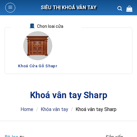
Skip
SIÊU THỊ KHOÁ VÂN TAY
to
content
Search
Chọn loại cửa
for:
Khoá Cửa Gỗ Shapr
Khoá vân tay Sharp
Home
/
Khóa vân tay
/
Khoá vân tay Sharp