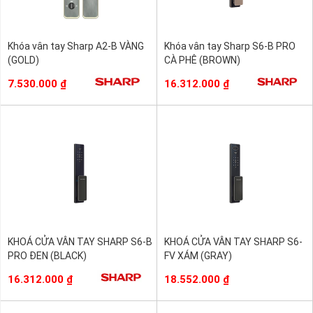
Khóa vân tay Sharp A2-B VÀNG
Khóa vân tay Sharp S6-B PRO
(GOLD)
CÀ PHÊ (BROWN)
7.530.000
₫
16.312.000
₫
KHOÁ CỬA VÂN TAY SHARP S6-B
KHOÁ CỬA VÂN TAY SHARP S6-
PRO ĐEN (BLACK)
FV XÁM (GRAY)
16.312.000
₫
18.552.000
₫