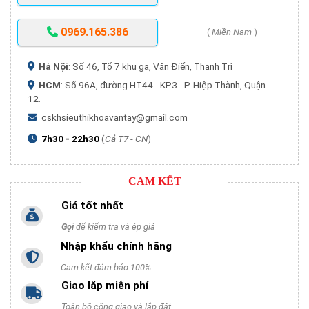
0969.165.386
(
Miền Nam
)
Hà Nội
: Số 46, Tổ 7 khu ga, Văn Điển, Thanh Trì
HCM
: Số 96A, đường HT44 - KP3 - P. Hiệp Thành, Quận
12.
cskhsieuthikhoavantay@gmail.com
7h30 - 22h30
(
Cả T7 - CN
)
CAM KẾT
Giá tốt nhất
Gọi
để kiểm tra và ép giá
Nhập khẩu chính hãng
Cam kết đảm bảo 100%
Giao lắp miễn phí
Toàn bộ công giao và lắp đặt