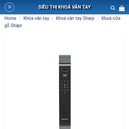
Skip
SIÊU THỊ KHOÁ VÂN TAY
to
content
Home
/
Khóa vân tay
/
Khoá vân tay Sharp
/
Khoá cửa
Search
gỗ Shapr
for: