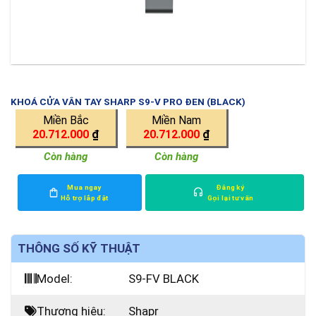
KHOÁ CỬA VÂN TAY SHARP S9-V PRO ĐEN (BLACK)
Miền Bắc
Miền Nam
20.712.000
₫
20.712.000
₫
Còn hàng
Còn hàng
Mua ngay
Đăng ký
Hỗ trợ lắp đặt
Gọi lại tư vấn
THÔNG SỐ KỸ THUẬT
Model:
S9-FV BLACK
Thương hiệu:
Shapr