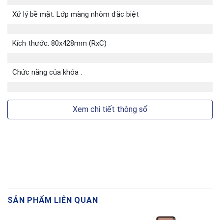
Dung lượng:
Xử lý bề mặt: Lớp màng nhôm đặc biệt
Tổng : 200
Kích thước: 80x428mm (RxC)
Người dùng thông thường : 191
Quản trị viên: 9
Chức năng của khóa :
Thẻ từ: 100
Ngoài ra quý khách có thể tham khảo thêm
Xem chi tiết thông số
một số mẫu khóa khác: Khoá vân tay thông
minh Sharp T1-B đen (Black), Khoá vân tay
thông minh Sharp S9-V PRO xám (Gray), Khoá
vân tay thông minh Sharp S9-V PRO đen
(Black),
Sản phẩm Khoá vân tay thông minh Sharp S9-
FV đen (Black) là sản phẩm chính hãng, mới
SẢN PHẨM LIÊN QUAN
100% có chứng từ đầy đủ khi mua hàng.