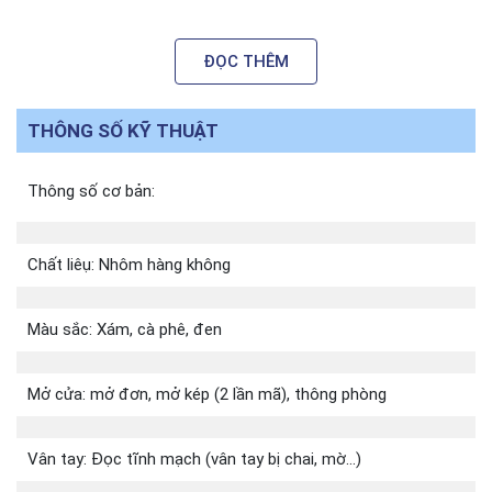
Độ dày : 38-90mm
ĐỌC THÊM
Cửa: Cửa gỗ, cửa thép, cửa nhựa…
Ruột khóa : 6068…
THÔNG SỐ KỸ THUẬT
Hướng mở: Trái, phải, chốt thiên địa
Thông số cơ bản:
Cảnh báo: Chống cạy/ nhập sai
Khoá cơ: Loại C
Chất liêụ: Nhôm hàng không
Công suất:
Màu sắc: Xám, cà phê, đen
Pin : Excell
Điện lưu : < 100mA
Mở cửa: mở đơn, mở kép (2 lần mã), thông phòng
Điện nguồn : 5V
Điện lưu: < 300mA
Vân tay: Đọc tĩnh mạch (vân tay bị chai, mờ…)