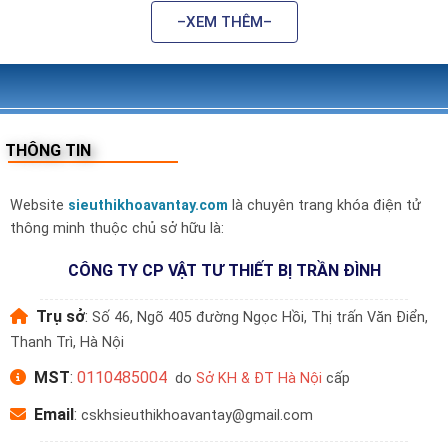
2. Đặc điểm nổi bật của khóa Yale dành cho
–XEM THÊM–
cửa gỗ
Thiết kế sang trọng:
Tay cầm bo tròn hoặc vuông
vức, phù hợp mọi phong cách nội thất cổ điển và
hiện đại.
THÔNG TIN
Vật liệu cao cấp:
Vỏ hợp kim kẽm nguyên khối, phủ
sơn chống oxi hóa, chống xước, chịu lực tốt.
Website
sieuthikhoavantay.com
là chuyên trang khóa điện tử
thông minh thuộc chủ sở hữu là:
Đa dạng phương thức mở khóa:
Vân tay, mã số,
thẻ từ, app, chìa cơ.
CÔNG TY CP VẬT TƯ THIẾT BỊ TRẦN ĐÌNH
Bảo mật cao:
Cảnh báo đột nhập, mã ảo chống nhìn
Trụ sở
:
Số 46, Ngõ 405 đường Ngọc Hồi, Thị trấn Văn Điển,
trộm, khóa trái từ bên trong.
Thanh Trì, Hà Nội
Tiện ích mở rộng:
Kết nối WiFi qua Gateway, mở
MST
:
0110485004
do
Sở KH & ĐT Hà Nội
cấp
khóa từ xa, cài đặt mã dùng 1 lần cho khách, lưu
nhật ký mở cửa.
Email
:
cskhsieuthikhoavantay@gmail.com
Thời lượng pin lâu:
Dùng pin AA hoạt động đến 12