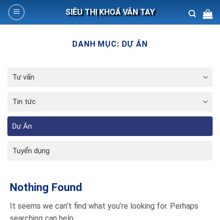
Skip
SIÊU THỊ KHOÁ VÂN TAY
to
content
Search
DANH MỤC:
DỰ ÁN
for:
Tư vấn
Tin tức
Dự Án
Tuyển dụng
Nothing Found
It seems we can’t find what you’re looking for. Perhaps
searching can help.