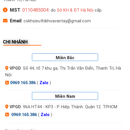
MST
:
0110485004
do
Sở KH & ĐT Hà Nội
cấp
Email
:
cskhsieuthikhoavantay@gmail.com
CHI NHÁNH
Miền Bắc
VPGD
: Số 44, tổ 7 khu ga, Thị Trấn Văn Điển, Thanh Trì, Hà
Nội
0969.165.386
(
Zalo
)
Miền Nam
VPGD
: 96A HT44 - KP3 - P. Hiệp Thành. Quận 12. TPHCM
0969.165.386
(
Zalo
)