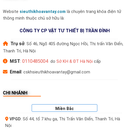
Website
sieuthikhoavantay.com
là chuyên trang khóa điện tử
thông minh thuộc chủ sở hữu là:
CÔNG TY CP VẬT TƯ THIẾT BỊ TRẦN ĐÌNH
Trụ sở
:
Số 46, Ngõ 405 đường Ngọc Hồi, Thị trấn Văn Điển,
Thanh Trì, Hà Nội
MST
:
0110485004
do
Sở KH & ĐT Hà Nội
cấp
Email
:
cskhsieuthikhoavantay@gmail.com
CHI NHÁNH
Miền Bắc
VPGD
: Số 44, tổ 7 khu ga, Thị Trấn Văn Điển, Thanh Trì, Hà
Nội