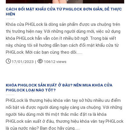
CÁCH ĐỔI MẬT KHẨU CỬA TỪ PHGLOCK ĐƠN GIẢN, DỄ THỰC
HIỆN
Khóa cửa PHGLock là dòng sản phẩm được ưa chuộng trên
thị trường hiện nay. Với những người dùng mới, việc sử dụng
khóa PHGLock hẳn vẫn còn ít nhiều bỡ ngỡ. Trong bài viết
này, chúng tôi sẽ hướng dẫn bạn cách đổi mật khẩu cửa từ
PHGLock. Mời các bạn cùng theo dõi.......
17/01/2023
|
10612 views
KHÓA PHGLOCK SẢN XUẤT Ở ĐÂU? NÊN MUA KHÓA CỬA
PHGLOCK LOẠI NÀO TỐT?
PHGLock là thương hiệu khóa vân tay sở hữu nhiều ưu điểm
nổi bật và được người dùng ngày càng ưa chuộng. Với những
người tiêu dùng mới thì một thắc mắc đặt ra là khóa
PHGLock sản xuất ở đâu, thương hiệu khóa vân tay PHGLock
là của nước nào? Bạn đọc hãy cùng......