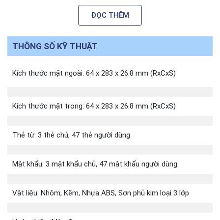
Nguồn điện: 6V (4 viên pin alkaline, loại 1,5V, cỡ AA
ĐỌC THÊM
)
Nguồn khẩn cấp: Cổng cấp nguồn dự phòng Micro
THÔNG SỐ KỸ THUẬT
USB 5V
Nhiệt độ vận hành: từ -10°C đến 60°C
Kích thước mặt ngoài: 64 x 283 x 26.8 mm (RxCxS)
Chức năng:
– Quản lý bằng mật khẩu quản lý và mật khẩu
người dùng.
Kích thước mặt trong: 64 x 283 x 26.8 mm (RxCxS)
– Chức năng chống sao chép mật khẩu bằng cách
sử dụng kèm mật mã ảo.
Thẻ từ: 3 thẻ chủ, 47 thẻ người dùng
– Chức năng riêng tư (Khóa kép).
– Chức năng xác thực kép (Chế độ bảo mật).
Mật khẩu: 3 mật khẩu chủ, 47 mật khẩu người dùng
– Báo động phá khóa.
– Chức năng chống hack mật khẩu.
Vật liệu: Nhôm, Kẽm, Nhựa ABS, Sơn phủ kim loại 3 lớp
– Cảnh báo Pin Yếu.
– Ngôn ngữ hiển thị: Tiếng Anh / Tiếng Việt.