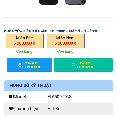
KHÓA CỬA ĐIỆN TỬ HAFELE DL7000 – MÃ SỐ – THẺ TỪ
Miền Bắc
Miền Nam
6.000.000
₫
6.000.000
₫
Còn hàng
Còn hàng
Mua ngay
Đăng ký
Hỗ trợ lắp đặt
Gọi lại tư vấn
THÔNG SỐ KỸ THUẬT
Model:
EL6500-TCS
Thương hiệu:
Hafele