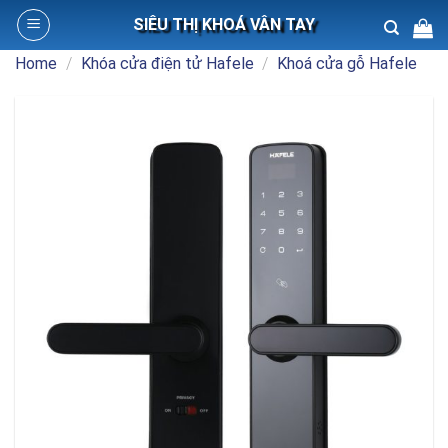
Skip
SIÊU THỊ KHOÁ VÂN TAY
to
content
Home
/
Khóa cửa điện tử Hafele
/
Khoá cửa gỗ Hafele
Search
for: