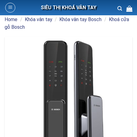
Skip
SIÊU THỊ KHOÁ VÂN TAY
to
content
Home
/
Khóa vân tay
/
Khóa vân tay Bosch
/
Khoá cửa
Search
gỗ Bosch
for: