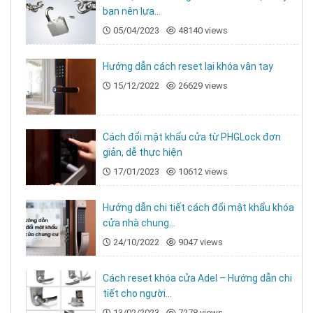
bạn nên lựa...
Sử dụng pin lithium, mỗi lần sạc dùng từ 3–6
05/04/2023
48140 views
tháng. Có cổng sạc dự phòng nếu cần.
Hướng dẫn cách reset lại khóa vân tay
Thông số kỹ thuật khóa BOSCH EL600
15/12/2022
26629 views
THÔNG SỐ KỸ
CHI TIẾT
THUẬT
Cách đổi mật khẩu cửa từ PHGLock đơn
Model
BOSCH EL600
giản, dễ thực hiện
Phương thức
Face ID 3D, vân tay, mã số, thẻ từ,
17/01/2023
10612 views
mở khóa
chìa cơ, Bluetooth
Tay cầm
Push–Pull
Hướng dẫn chi tiết cách đổi mật khẩu khóa
cửa nhà chung...
Cảm biến vân
Công nghệ FPC Thụy Điển
24/10/2022
9047 views
tay
Nguồn điện
Pin lithium sạc lại
Cách reset khóa cửa Adel – Hướng dẫn chi
tiết cho người...
Cổng sạc
Type-C
khẩn cấp
13/02/2023
7278 views