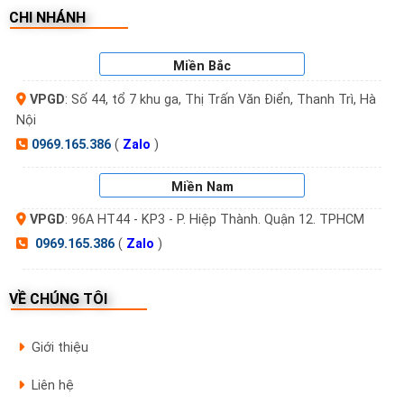
tiện nghi cao
CHI NHÁNH
Văn phòng, showroom, phòng điều hành
Miền Bắc
cao cấp
VPGD
: Số 44, tổ 7 khu ga, Thị Trấn Văn Điển, Thanh Trì, Hà
Người lớn tuổi hoặc trẻ nhỏ cần thao tác
Nội
mở cửa đơn giản
0969.165.386
(
Zalo
)
Lý do chọn BOSCH EL600 tại
Miền Nam
sieuthikhoavantay.com
VPGD
: 96A HT44 - KP3 - P. Hiệp Thành. Quận 12. TPHCM
✅
Hàng chính hãng Bosch
, tem bảo hành điện tử
0969.165.386
(
Zalo
)
minh bạch
VỀ CHÚNG TÔI
✅
Hỗ trợ tư vấn – lắp đặt tận nơi – bảo hành
trọn gói tại nhà
Giới thiệu
✅
Chiết khấu tốt
cho công trình, showroom, kỹ
Liên hệ
thuật viên