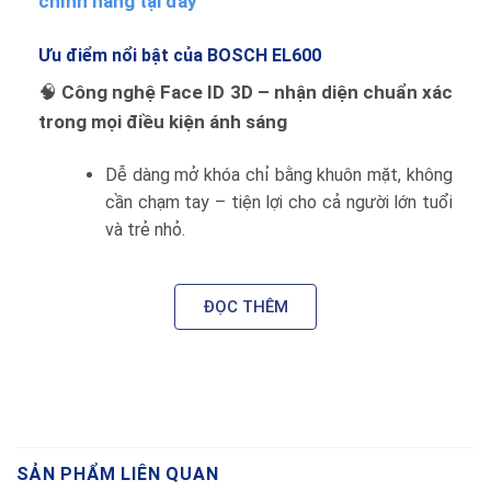
chính hãng tại đây
Ưu điểm nổi bật của BOSCH EL600
🧠
Công nghệ Face ID 3D – nhận diện chuẩn xác
trong mọi điều kiện ánh sáng
Dễ dàng mở khóa chỉ bằng khuôn mặt, không
cần chạm tay – tiện lợi cho cả người lớn tuổi
và trẻ nhỏ.
🔐
6 phương thức mở khóa an toàn & linh hoạt
ĐỌC THÊM
Khuôn mặt 3D
Vân tay FPC
Mã số ảo
Thẻ từ
SẢN PHẨM LIÊN QUAN
Chìa cơ