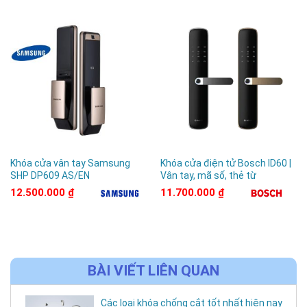
Bluetooth mở khóa qua app
✨
Thiết kế Push–Pull hiện đại – đẩy/kéo để mở,
tiện dụng một tay
Phù hợp với cửa chính căn hộ, cửa gỗ hoặc
cửa thép chống cháy.
📲
Kết nối thông minh qua điện thoại (app
Khóa cửa vân tay Samsung
Khóa cửa điện tử Bosch ID60 |
Bosch Smart Lock)
SHP DP609 AS/EN
Vân tay, mã số, thẻ từ
12.500.000
₫
11.700.000
₫
Cấp mã mở cửa từ xa
Theo dõi lịch sử mở khóa
Tùy chỉnh quyền người dùng theo giờ
BÀI VIẾT LIÊN QUAN
🔋
Nguồn điện ổn định – sạc lại bằng cổng
Type-C
Các loại khóa chống cắt tốt nhất hiện nay