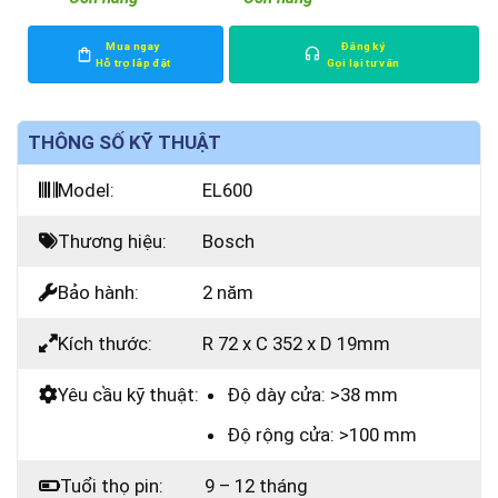
Mua ngay
Đăng ký
Hỗ trợ lắp đặt
Gọi lại tư vấn
THÔNG SỐ KỸ THUẬT
Model:
EL600
Thương hiệu:
Bosch
Bảo hành:
2 năm
Kích thước:
R 72 x C 352 x D 19mm
Yêu cầu kỹ thuật:
Độ dày cửa: >38 mm
Độ rộng cửa: >100 mm
Tuổi thọ pin:
9 – 12 tháng