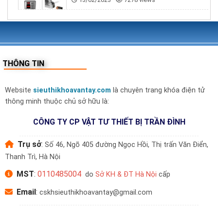
Dung lượng
100 khuôn mặt, 100 vân tay, 100
lưu trữ
thẻ từ
Kết nối thông
Bluetooth (app Bosch Smart Lock)
minh
THÔNG TIN
Hợp kim nguyên khối, phủ chống
Chất liệu
trầy
Website
sieuthikhoavantay.com
là chuyên trang khóa điện tử
Loại cửa phù
Cửa gỗ, cửa thép, cửa chính biệt
thông minh thuộc chủ sở hữu là:
hợp
thự
CÔNG TY CP VẬT TƯ THIẾT BỊ TRẦN ĐÌNH
Bảo hành
24 tháng chính hãng Bosch
Trụ sở
:
Số 46, Ngõ 405 đường Ngọc Hồi, Thị trấn Văn Điển,
Khóa BOSCH EL600 phù hợp với ai?
Thanh Trì, Hà Nội
Gia đình hiện đại muốn mở cửa bằng Face
MST
:
0110485004
do
Sở KH & ĐT Hà Nội
cấp
ID không cần chạm
Email
:
cskhsieuthikhoavantay@gmail.com
Biệt thự, nhà phố, căn hộ cần bảo mật &