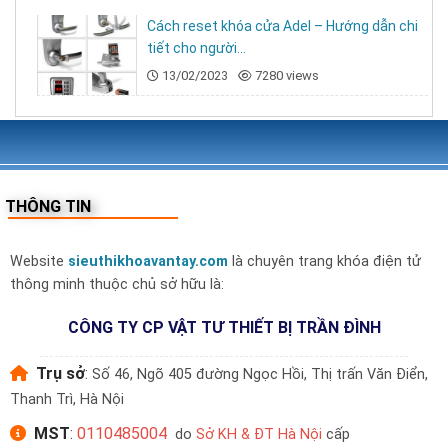
Cách reset khóa cửa Adel – Hướng dẫn chi
Khoá cửa thông minh PHGLock FP-6021 được
tiết cho người...
trang bị 4 phương thức mở khoá tiện lợi:
13/02/2023
7280 views
Mở khoá bằng vân tay : 99 vân tay
Mở khoá bằng mã số: 100 mã số
Mở khoá bằng thẻ từ: Sử dụng 99 thẻ Mifare
THÔNG TIN
Mở khoá bằng vân tay chìa khoá cơ: 2 chìa cơ
Phòng những trường hợp trên gặp sự cố.
Website
sieuthikhoavantay.com
là chuyên trang khóa điện tử
thông minh thuộc chủ sở hữu là:
CÔNG TY CP VẬT TƯ THIẾT BỊ TRẦN ĐÌNH
Trụ sở
:
Số 46, Ngõ 405 đường Ngọc Hồi, Thị trấn Văn Điển,
Thanh Trì, Hà Nội
MST
:
0110485004
do
Sở KH & ĐT Hà Nội
cấp