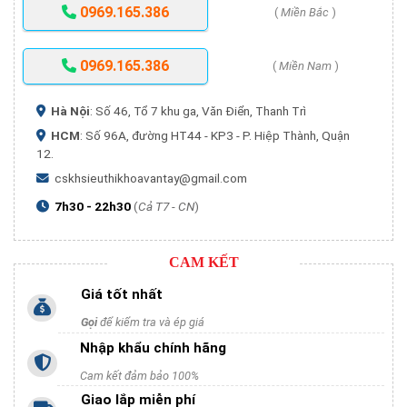
0969.165.386
(
Miền Bắc
)
0969.165.386
(
Miền Nam
)
Hà Nội
: Số 46, Tổ 7 khu ga, Văn Điển, Thanh Trì
HCM
: Số 96A, đường HT44 - KP3 - P. Hiệp Thành, Quận
12.
cskhsieuthikhoavantay@gmail.com
7h30 - 22h30
(
Cả T7 - CN
)
CAM KẾT
Giá tốt nhất
Gọi
để kiểm tra và ép giá
Nhập khẩu chính hãng
Cam kết đảm bảo 100%
Giao lắp miễn phí