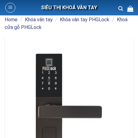
Skip
SIÊU THỊ KHOÁ VÂN TAY
to
content
Home
/
Khóa vân tay
/
Khóa vân tay PHGLock
/
Khoá
Search
cửa gỗ PHGLock
for: