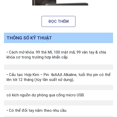
ĐỌC THÊM
THÔNG SỐ KỸ THUẬT
• Cách mở khóa: 99 thẻ MI, 100 mật mã, 99 vân tay & chìa
2. Lắp đặt trên mọi chất liệu cửa
khóa cơ trong trường hợp khẩn cấp.
Khoá vân tay PHGLock FP6021 lắp đặt phù hợp
• Cấu tạo: Hợp Kim – Pin: 4xAAA Alkaline, tuổi thọ pin có thể
cho cửa phòng gia đình, văn phòng, chung cư…
lên tới 12 tháng (tùy tần suất sử dụng),
trên chất liệu khoá cửa gỗ, khoá cửa sắt chống
cháy.
có kích nguồn dự phòng qua cổng micro USB.
Yêu cầu cửa:
• Có thể đổi tay nắm theo nhu cầu.
Đố cửa chuẩn (mm): 38 (dày) x 90 (rộng).