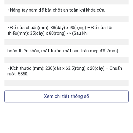
Chuẩn ruột: 5560
• Nâng tay nắm để bật chốt an toàn khi khóa cửa.
Đố cửa tối thiểu (mm): 38 (dày) x 80 (rộng) ->
Sau khi hoàn thiện khóa, mặt trước, mặt sau
• Đố cửa chuẩn(mm): 38(dày) x 90(rộng) – Đố cửa tối
tràn mép đố 7mm.
thiểu(mm): 35(dày) x 80(rộng) -> (Sau khi
hoàn thiện khóa, mặt trước-mặt sau tràn mép đố 7mm).
• Kích thước (mm): 230(dài) x 63.5(rộng) x 20(dày) – Chuẩn
ruột: 5550.
Xem chi tiết thông số