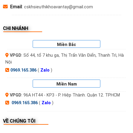
Email
:
cskhsieuthikhoavantay@gmail.com
CHI NHÁNH
Miền Bắc
VPGD
: Số 44, tổ 7 khu ga, Thị Trấn Văn Điển, Thanh Trì, Hà
Nội
5. Thông tin nguồn pin sử dụng
0969.165.386
(
Zalo
)
Miền Nam
Pin
khoá vân tay
PHGLock FP6021: Sử dụng
pin AAA.
VPGD
: 96A HT44 - KP3 - P. Hiệp Thành. Quận 12. TPHCM
Pin: 4 viên pin AA (tuổi thọ pin từ 6 – 12
0969.165.386
(
Zalo
)
tháng tùy tần suất sử dụng, kích pin dự
phòng qua cổng micro USB)
VỀ CHÚNG TÔI
6. Hướng dẫn sử dụng khoá cửa điện tử –