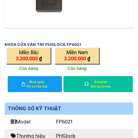
KHÓA CỬA VÂN TAY PHGLOCK FP6021
Miền Bắc
Miền Nam
3.200.000
₫
3.200.000
₫
Còn hàng
Còn hàng
Mua ngay
Đăng ký
Hỗ trợ lắp đặt
Gọi lại tư vấn
THÔNG SỐ KỸ THUẬT
Model:
FP6021
Thương hiệu:
PHGlock