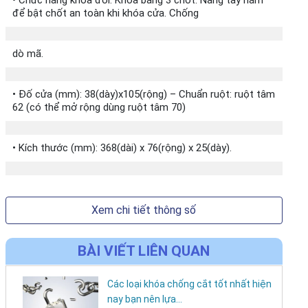
• Chức năng khóa đôi: Khóa bằng 3 chốt. Nâng tay nắm
để bật chốt an toàn khi khóa cửa. Chống
dò mã.
• Đố cửa (mm): 38(dày)x105(rộng) – Chuẩn ruột: ruột tâm
62 (có thể mở rộng dùng ruột tâm 70)
• Kích thước (mm): 368(dài) x 76(rộng) x 25(dày).
Xem chi tiết thông số
BÀI VIẾT LIÊN QUAN
Các loại khóa chống cắt tốt nhất hiện
nay bạn nên lựa...