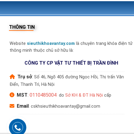
THÔNG TIN
Website
sieuthikhoavantay.com
là chuyên trang khóa điện tử
thông minh thuộc chủ sở hữu là:
CÔNG TY CP VẬT TƯ THIẾT BỊ TRẦN ĐÌNH
Trụ sở
:
Số 46, Ngõ 405 đường Ngọc Hồi, Thị trấn Văn
Điển, Thanh Trì, Hà Nội
MST
:
0110485004
do
Sở KH & ĐT Hà Nội
cấp
Email
:
cskhsieuthikhoavantay@gmail.com