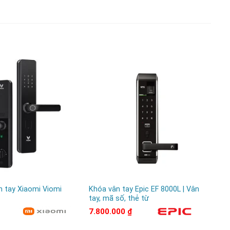
 tay Xiaomi Viomi
Khóa vân tay Epic EF 8000L | Vân
Kh
tay, mã số, thẻ từ
TC
7.800.000
₫
11