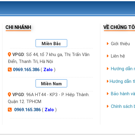
CHI NHÁNH
VỀ CHÚNG TÔ
Miền Bắc
Giới thiệu
VPGD
: Số 44, tổ 7 khu ga, Thị Trấn Văn
Liên hệ
Điển, Thanh Trì, Hà Nội
Hướng dẫn 
0969.165.386
(
Zalo
)
Hướng dẫn t
Miền Nam
Bảo hành và
VPGD
: 96A HT44 - KP3 - P. Hiệp Thành.
Quận 12. TPHCM
Chính sách
0969.165.386
(
Zalo
)