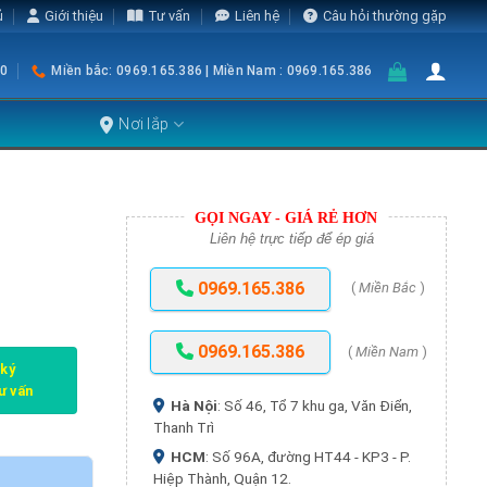
ủ
Giới thiệu
Tư vấn
Liên hệ
Câu hỏi thường gặp
0
Miền bắc: 0969.165.386 | Miền Nam : 0969.165.386
Nơi lắp
GỌI NGAY - GIÁ RẺ HƠN
Liên hệ trực tiếp để ép giá
0969.165.386
(
Miền Bắc
)
0969.165.386
(
Miền Nam
)
 ký
tư vấn
Hà Nội
: Số 46, Tổ 7 khu ga, Văn Điển,
Thanh Trì
HCM
: Số 96A, đường HT44 - KP3 - P.
Hiệp Thành, Quận 12.