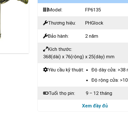
Model:
FP6135
Thương hiệu:
PHGlock
Bảo hành:
2 năm
Kích thước:
368(dài) x 76(rộng) x 25(dày) mm
Yêu cầu kỹ thuật:
Độ dày cửa: >3
Độ rộng cửa: >
Tuổi thọ pin:
9 – 12 tháng
Xem đầy đủ