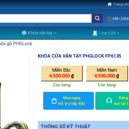
Trang ch
08h-22h0
Khóa vân tay
Loại cửa
cửa gỗ PHGLock
KHÓA CỬA VÂN TAY PHGLOCK FP6135
Miền Bắc
Miền Nam
4.500.000
₫
4.500.000
₫
Còn hàng
Còn hàng
Mua ngay
Đăng
Hỗ trợ lắp đặt
Gọi lại 
THÔNG SỐ KỸ THUẬT