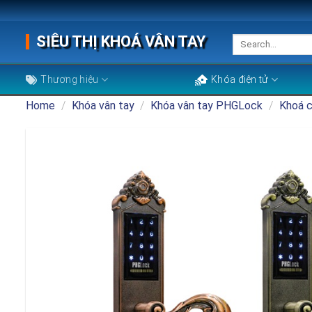
Skip
to
SIÊU THỊ KHOÁ VÂN TAY
Search
content
for:
Thương hiệu
Khóa điện tử
Home
/
Khóa vân tay
/
Khóa vân tay PHGLock
/
Khoá 