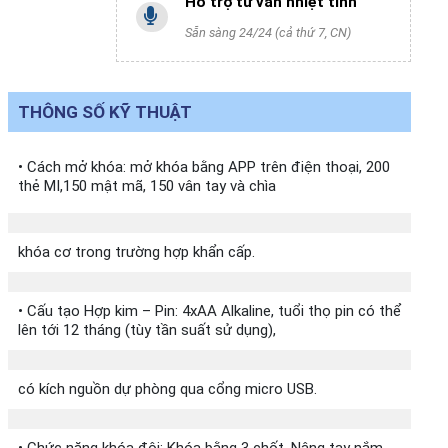
Hỗ trợ tư vấn nhiệt tình
Sẵn sàng 24/24 (cả thứ 7, CN)
THÔNG SỐ KỸ THUẬT
• Cách mở khóa: mở khóa bằng APP trên điện thoại, 200
thẻ MI,150 mật mã, 150 vân tay và chìa
khóa cơ trong trường hợp khẩn cấp.
• Cấu tạo Hợp kim – Pin: 4xAA Alkaline, tuổi thọ pin có thể
lên tới 12 tháng (tùy tần suất sử dụng),
có kích nguồn dự phòng qua cổng micro USB.