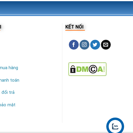
I
KẾT NỐI
mua hàng
hanh toán
 đổi trả
 bảo mật