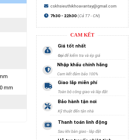
cskhsieuthikhoavantay@gmail.com
7h30 - 22h30
(
Cả T7 - CN
)
CAM KẾT
Giá tốt nhất
Gọi
để kiểm tra và ép giá
Nhập khẩu chính hãng
Cam kết đảm bảo 100%
8 mm
Giao lắp miễn phí
100 mm
Toàn bộ công giao và lắp đặt
Bảo hành tận nơi
Kỹ thuật đến tận nhà
Thanh toán linh động
Sau khi bàn giao - lắp đặt