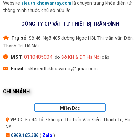
Cửa gỗ, cửa chính căn hộ, nhà phố
Website
sieuthikhoavantay.com
là chuyên trang khóa điện tử
hợp
thông minh thuộc chủ sở hữu là:
Bảo hành
24 tháng chính hãng Philips
CÔNG TY CP VẬT TƯ THIẾT BỊ TRẦN ĐÌNH
Sản phẩm lý tưởng cho ai?
Trụ sở
:
Số 46, Ngõ 405 đường Ngọc Hồi, Thị trấn Văn Điển,
Gia đình hiện đại muốn kiểm soát cửa từ
Thanh Trì, Hà Nội
xa qua điện thoại
MST
:
0110485004
do
Sở KH & ĐT Hà Nội
cấp
Người thường xuyên vắng nhà cần camera
Email
:
cskhsieuthikhoavantay@gmail.com
giám sát + cảnh báo
Biệt thự, nhà phố, văn phòng quản lý – cần
CHI NHÁNH
mở khóa nhanh bằng khuôn mặt
Miền Bắc
Chủ đầu tư dự án cao cấp, khách sạn
VPGD
: Số 44, tổ 7 khu ga, Thị Trấn Văn Điển, Thanh Trì, Hà
thông minh
Nội
0969.165.386
(
Zalo
)
Lợi ích khi mua Philips 9300 tại