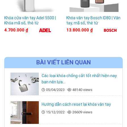
✔️ Mã số ảo
✔️ Thẻ từ
Khóa cửa vân tay Adel 5500 |
Khóa vân tay Bosch ID80 | Vân
✔️ Chìa cơ
Khóa mã số, thẻ từ
tay, mã số, thẻ từ
✔️ Bluetooth
4.700.000
₫
13.800.000
₫
✔️ Wi-Fi mở từ xa qua app Philips EasyKey
📲
App EasyKey – điều khiển khóa từ mọi nơi
BÀI VIẾT LIÊN QUAN
➤ Gửi mã mở cửa từ xa
Các loại khóa chống cắt tốt nhất hiện nay
➤ Xem lại lịch sử truy cập
bạn nên lựa...
➤ Cảnh báo tức thời khi có xâm nhập
05/04/2023
48140 views
Thông số kỹ thuật khóa Philips 9300
Hướng dẫn cách reset lại khóa vân tay
THÔNG SỐ KỸ
CHI TIẾT
15/12/2022
26609 views
THUẬT
Model
Philips 9300