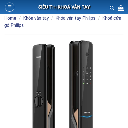
Skip
SIÊU THỊ KHOÁ VÂN TAY
to
content
Home
/
Khóa vân tay
/
Khóa vân tay Philips
/
Khoá cửa
Search
gỗ Philips
for: