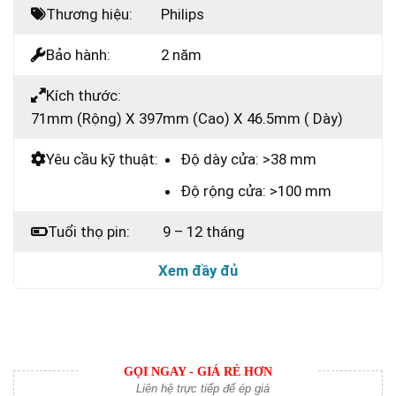
Thương hiệu:
Philips
Bảo hành:
2 năm
Kích thước:
71mm (Rộng) X 397mm (Cao) X 46.5mm ( Dày)
Yêu cầu kỹ thuật:
Độ dày cửa: >38 mm
Độ rộng cửa: >100 mm
Tuổi thọ pin:
9 – 12 tháng
Xem đầy đủ
GỌI NGAY - GIÁ RẺ HƠN
Liên hệ trực tiếp để ép giá