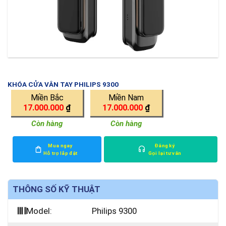
KHÓA CỬA VÂN TAY PHILIPS 9300
Miền Bắc
Miền Nam
17.000.000
₫
17.000.000
₫
Còn hàng
Còn hàng
Mua ngay
Đăng ký
Hỗ trợ lắp đặt
Gọi lại tư vấn
THÔNG SỐ KỸ THUẬT
Model:
Philips 9300