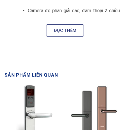
Camera độ phân giải cao, đàm thoại 2 chiều
giúp bạn biết ai đang đứng trước cửa, kể cả
khi vắng nhà.
ĐỌC THÊM
🧠
Nhận diện khuôn mặt 3D – mở khóa cực
nhanh & chính xác
Nhận diện thông minh ngay cả trong điều kiện
thiếu sáng, không thể giả mạo bằng ảnh hay
SẢN PHẨM LIÊN QUAN
video.
🔐
7 phương thức mở khóa – tối ưu cho mọi
người dùng
✔️ Vân tay sinh trắc học chuẩn FPC
✔️ Nhận diện khuôn mặt