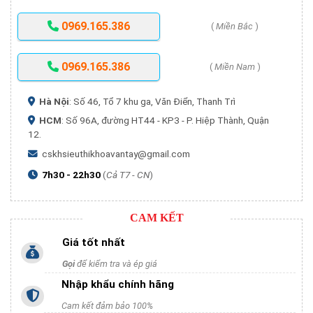
0969.165.386
(
Miền Bắc
)
0969.165.386
(
Miền Nam
)
Hà Nội
: Số 46, Tổ 7 khu ga, Văn Điển, Thanh Trì
HCM
: Số 96A, đường HT44 - KP3 - P. Hiệp Thành, Quận
12.
cskhsieuthikhoavantay@gmail.com
7h30 - 22h30
(
Cả T7 - CN
)
CAM KẾT
Giá tốt nhất
Gọi
để kiểm tra và ép giá
Nhập khẩu chính hãng
Cam kết đảm bảo 100%