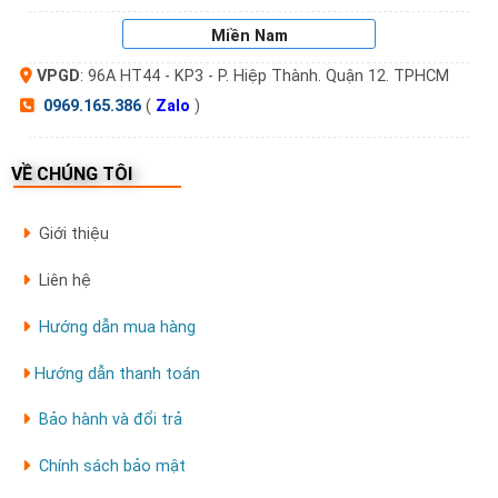
sieuthikhoavantay.com
Miền Nam
✅ Cam kết
hàng chính hãng Philips
, tem điện tử
VPGD
: 96A HT44 - KP3 - P. Hiệp Thành. Quận 12. TPHCM
toàn quốc
0969.165.386
(
Zalo
)
✅
Tư vấn đúng loại cửa – lắp đặt đúng kỹ thuật
– bảo trì tận nơi
VỀ CHÚNG TÔI
✅
Chiết khấu hấp dẫn
cho showroom, công trình,
Giới thiệu
đại lý
Liên hệ
✅
Đội ngũ kỹ thuật giàu kinh nghiệm – lắp đẹp,
Hướng dẫn mua hàng
nhanh gọn
Hướng dẫn thanh toán
📦 Thông tin liên hệ & đặt hàng
Bảo hành và đổi trả
CÔNG TY CP VẬT TƯ THIẾT BỊ TRẦN ĐÌNH
Chính sách bảo mật
📍
Trụ sở:
Số 46, Ngõ 405 đường Ngọc Hồi, Thanh