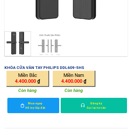
KHÓA CỬA VÂN TAY PHILIPS DDL609-5HS
Miền Bắc
Miền Nam
4.400.000
₫
4.400.000
₫
Còn hàng
Còn hàng
Mua ngay
Đăng ký
Hỗ trợ lắp đặt
Gọi lại tư vấn