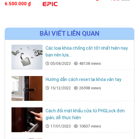
Loại cửa phù hợp
6.500.000
₫
phố
Bảo hành
24 tháng chính hãng Philips
Ứng dụng thực tế
BÀI VIẾT LIÊN QUAN
Căn hộ cao cấp, chung cư thông minh
Các loại khóa chống cắt tốt nhất hiện nay
bạn nên lựa...
Cửa chính nhà phố, biệt thự hiện đại
05/04/2023
48138 views
Văn phòng quản lý, showroom, phòng điều
Hướng dẫn cách reset lại khóa vân tay
hành
15/12/2022
26598 views
Vì sao nên chọn Philips DDL609-5HS tại
sieuthikhoavantay.com?
Cách đổi mật khẩu cửa từ PHGLock đơn
✅
Hàng chính hãng Philips
, tem điện tử, bảo
giản, dễ thực hiện
hành minh bạch
17/01/2023
10607 views
✅
Tư vấn đúng kỹ thuật – khảo sát cửa trước