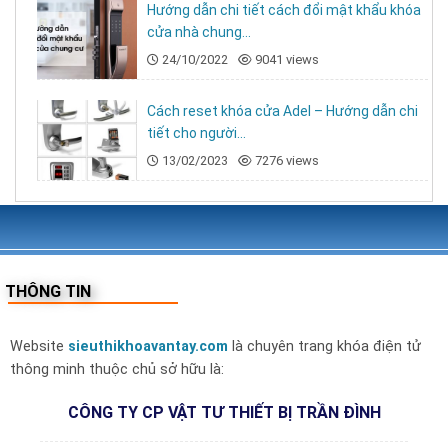
Hướng dẫn chi tiết cách đổi mật khẩu khóa
khi lắp
cửa nhà chung...
24/10/2022
9041 views
✅
Lắp đặt tận nơi toàn quốc – kỹ thuật viên giàu
kinh nghiệm
Cách reset khóa cửa Adel – Hướng dẫn chi
tiết cho người...
✅
Chiết khấu cao
cho thợ khóa, showroom, đại lý
13/02/2023
7276 views
và công trình
✅
Linh kiện sẵn có – hỗ trợ kỹ thuật trọn đời
📦 Liên hệ mua hàng
THÔNG TIN
CÔNG TY CP VẬT TƯ THIẾT BỊ TRẦN ĐÌNH
Website
sieuthikhoavantay.com
là chuyên trang khóa điện tử
📍
Trụ sở:
Số 46, Ngõ 405 đường Ngọc Hồi, Thanh
thông minh thuộc chủ sở hữu là:
Trì, Hà Nội
CÔNG TY CP VẬT TƯ THIẾT BỊ TRẦN ĐÌNH
🏬
Kho Hà Nội:
Số 44, tổ 7 khu ga, Thị Trấn Văn