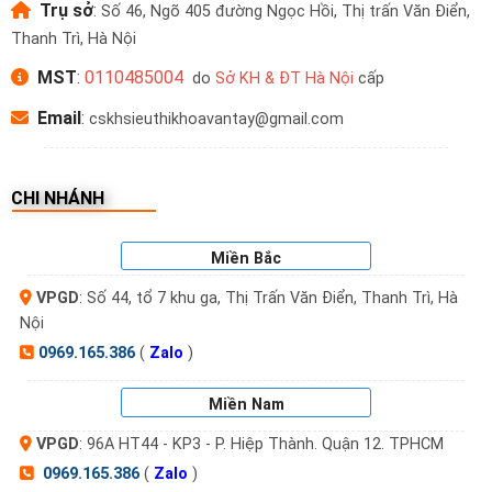
Điển, Thanh Trì, Hà Nội
Trụ sở
:
Số 46, Ngõ 405 đường Ngọc Hồi, Thị trấn Văn Điển,
Thanh Trì, Hà Nội
🏬
Kho TP.HCM:
96A HT44, KP3, P. Hiệp Thành,
MST
:
0110485004
do
Sở KH & ĐT Hà Nội
cấp
Quận 12, TP.HCM
Email
:
cskhsieuthikhoavantay@gmail.com
📞
Hotline:
0969.165.386
CHI NHÁNH
🌐
Website:
sieuthikhoavantay.com
✉️
Email:
Kt.trandinh@gmail.com
Miền Bắc
VPGD
: Số 44, tổ 7 khu ga, Thị Trấn Văn Điển, Thanh Trì, Hà
Nội
0969.165.386
(
Zalo
)
Miền Nam
VPGD
: 96A HT44 - KP3 - P. Hiệp Thành. Quận 12. TPHCM
0969.165.386
(
Zalo
)