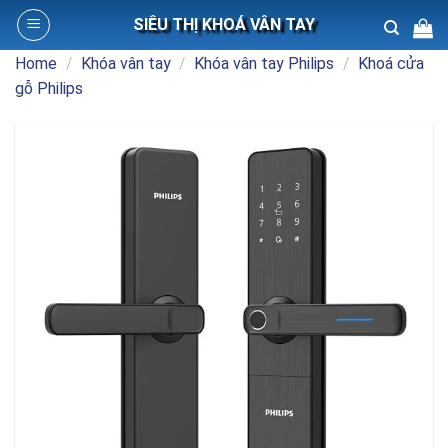
Skip
SIÊU THỊ KHOÁ VÂN TAY
to
content
Home
/
Khóa vân tay
/
Khóa vân tay Philips
/
Khoá cửa
Search
gỗ Philips
for: