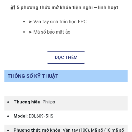
🔐
5 phương thức mở khóa tiện nghi – linh hoạt
➤ Vân tay sinh trắc học FPC
➤ Mã số bảo mật ảo
➤ Thẻ từ Mifare
➤ Chìa cơ chống sao chép
ĐỌC THÊM
➤ Kết nối mở khóa từ xa qua app Bluetooth
THÔNG SỐ KỸ THUẬT
✨
Tay nắm Push-Pull tiện dụng
Mở cửa chỉ bằng một thao tác đẩy hoặc kéo
– nhanh chóng, thoải mái và sang trọng hơn
Thương hiệu:
Philips
các mẫu tay gạt truyền thống.
Model:
DDL609-5HS
📲
Kết nối điện thoại thông minh
Phương thức mở khóa:
Vân tay (100), Mã số (10 mã số