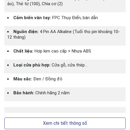
Cài đặt người dùng, gửi mã mở cửa 1 lần, xem
ảo), Thẻ từ (100), Chìa cơ (2)
lịch sử ra/vào ngay trên app Philips EasyKey.
Cảm biến vân tay:
FPC Thụy Điển, bán dẫn
🔋
Pin AA dễ thay – tiết kiệm và bền bỉ
Nguồn điện:
4 Pin AA Alkaline (Tuổi thọ pin khoảng 10-
Sử dụng 4 viên pin AA cho thời lượng lên tới
12 tháng)
12 tháng. Cổng Micro-USB sạc khẩn cấp khi
hết pin.
Chất liệu:
Hợp kim cao cấp + Nhựa ABS
🛡️
Bảo mật toàn diện, an toàn tuyệt đối
Loại cửa phù hợp:
Cửa gỗ, cửa thép…
Tự động khóa khi đóng cửa, cảnh báo khi có
Màu sắc:
Đen / Đồng đỏ
xâm nhập bất thường, nhập sai mã nhiều lần
hoặc pin yếu.
Bảo hành:
Chính hãng 2 năm
Thông số kỹ thuật Philips DDL609-5HS
THÔNG SỐ KỸ
CHI TIẾT
THUẬT
Xem chi tiết thông số