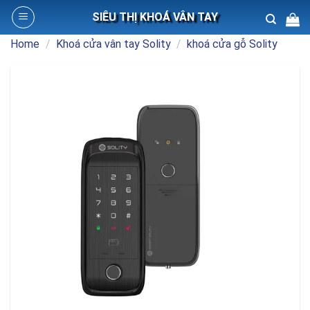
Skip
SIÊU THỊ KHOÁ VÂN TAY
to
content
Home
/
Khoá cửa vân tay Solity
/
khoá cửa gỗ Solity
Search
for: