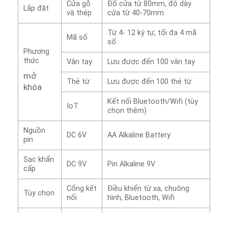
Cửa gỗ
Đố cửa từ 80mm, độ dày
Lắp đặt
và thép
cửa từ 40-70mm
Từ 4- 12 ký tự, tối đa 4 mã
Mã số
số
Phương
thức
Vân tay
Lưu được đến 100 vân tay
mở
Thẻ từ
Lưu được đến 100 thẻ từ
khóa
Kết nối Bluetooth/Wifi (tùy
IoT
chọn thêm)
Nguồn
DC 6V
AA Alkaline Battery
pin
Sạc khẩn
DC 9V
Pin Alkaline 9V
cấp
Cổng kết
Điều khiển từ xa, chuông
Tùy chọn
nối
hình, Bluetooth, Wifi
Mặt
78×190.3×19.1mm
ngoài
Kích