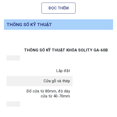
thước
ĐỌC THÊM
khóa
Mặt
94×185.3×51.7mm
trong
THÔNG SỐ KỸ THUẬT
Đặc điểm nổi trội Solity GA-60B
THÔNG SỐ KỸ THUẬT KHÓA SOLITY GA-60B
Lắp đặt
Cửa gỗ và thép
Đố cửa từ 80mm, độ dày
cửa từ 40-70mm