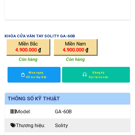
KHÓA CỬA VÂN TAY SOLITY GA-60B
Miền Bắc
Miền Nam
4.900.000
₫
4.900.000
₫
Còn hàng
Còn hàng
Mua ngay
Đăng ký
Hỗ trợ lắp đặt
Gọi lại tư vấn
THÔNG SỐ KỸ THUẬT
Model:
GA-60B
Thương hiệu:
Solity