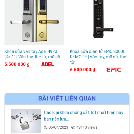
Khóa cửa vân tay Adel 4920
Khóa cửa điện tử EPIC 8000L
(4in1) | Vân tay, thẻ từ, mã số
REMOTE | Vân tay, mã số, thẻ
từ
5.500.000
₫
6.500.000
₫
BÀI VIẾT LIÊN QUAN
Các loại khóa chống cắt tốt nhất hiện nay
bạn nên lựa...
05/04/2023
48140 views