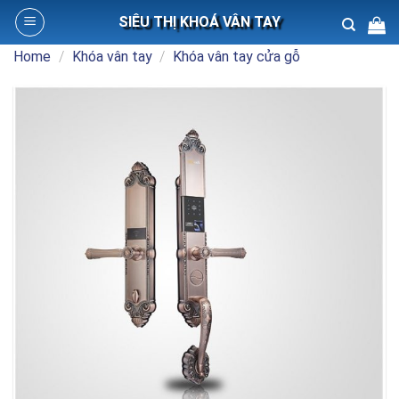
Skip
SIÊU THỊ KHOÁ VÂN TAY
to
content
Home
/
Khóa vân tay
/
Khóa vân tay cửa gỗ
Search
for: