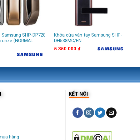
y Samsung SHP-DP728
Khóa cửa vân tay Samsung SHP-
Kh
/Bronze (NORMAL
DH538MC/EN
đi
5.350.000
₫
26
I
KẾT NỐI
mua hàng