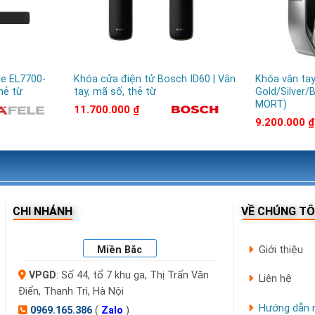
ý
le EL7700-
Khóa cửa điện tử Bosch ID60 | Vân
Khóa vân ta
hẻ từ
tay, mã số, thẻ từ
Gold/Silver
MORT)
11.700.000
₫
9.200.000
₫
Hà Nội
hanh Trì
CHI NHÁNH
VỀ CHÚNG TÔ
2, TP.HCM
Miền Bắc
Giới thiệu
VPGD
: Số 44, tổ 7 khu ga, Thị Trấn Văn
Liên hệ
Điển, Thanh Trì, Hà Nội
Hướng dẫn 
0969.165.386
(
Zalo
)