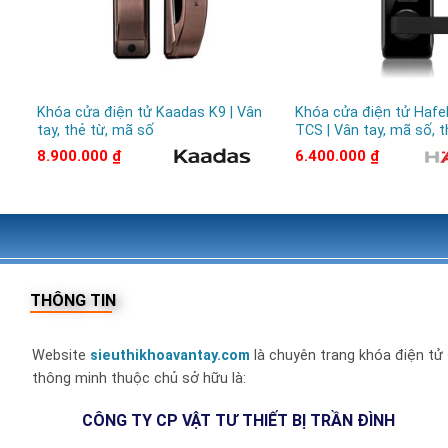
✅
Chiết khấu hấp dẫn
cho công trình, showroom, đại l
✅
Hỗ trợ kỹ thuật trọn đời – sẵn linh kiện thay thế
Khóa cửa điện tử Kaadas K9 | Vân
Khóa cửa điện tử Hafe
tay, thẻ từ, mã số
TCS | Vân tay, mã số, t
📦 Thông tin liên hệ đặt hàng
8.900.000
₫
6.400.000
₫
CÔNG TY CP VẬT TƯ THIẾT BỊ TRẦN ĐÌNH
📍 Trụ sở: Số 46, Ngõ 405 đường Ngọc Hồi, Thanh Trì, 
🏬 Kho Hà Nội: Số 44, tổ 7 khu ga, Thị Trấn Văn Điển, T
THÔNG TIN
🏬 Kho TP.HCM: 96A HT44, KP3, P. Hiệp Thành, Quận 1
Website
sieuthikhoavantay.com
là chuyên trang khóa điện tử
thông minh thuộc chủ sở hữu là:
📞
Hotline:
0969.165.386
CÔNG TY CP VẬT TƯ THIẾT BỊ TRẦN ĐÌNH
🌐
Website:
sieuthikhoavantay.com