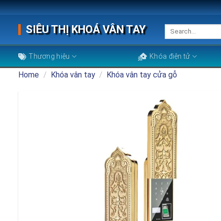
Skip
to
SIÊU THỊ KHOÁ VÂN TAY
Search
content
for:
Thương hiệu
Khóa điện tử
Home
/
Khóa vân tay
/
Khóa vân tay cửa gỗ