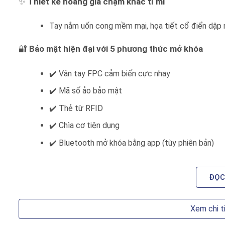
✨
Thiết kế hoàng gia chạm khắc tỉ mỉ
Tay nắm uốn cong mềm mại, họa tiết cổ điển dập n
🔐
Bảo mật hiện đại với 5 phương thức mở khóa
✔️ Vân tay FPC cảm biến cực nhạy
✔️ Mã số ảo bảo mật
✔️ Thẻ từ RFID
✔️ Chìa cơ tiện dụng
✔️ Bluetooth mở khóa bằng app (tùy phiên bản)
🔋
Sử dụng pin AA thông dụng – có cổng sạc dự ph
ĐỌC
Dễ thay thế, tiết kiệm chi phí. Cảnh báo pin yếu b
Xem chi t
🛡️
Tự động khóa khi cửa đóng – an toàn tuyệt đối