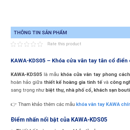
THÔNG TIN SẢN PHẨM
Rate this product
KAWA-KDS05 – Khóa cửa vân tay tân cổ điển c
KAWA-KDS05
là mẫu
khóa cửa vân tay phong cách
hoàn hảo giữa
thiết kế hoàng gia tinh tế
và
công ngh
sang trọng như
biệt thự, nhà phố cổ, khách sạn bou
👉 Tham khảo thêm các mẫu
khóa vân tay KAWA chín
Điểm nhấn nổi bật của KAWA-KDS05