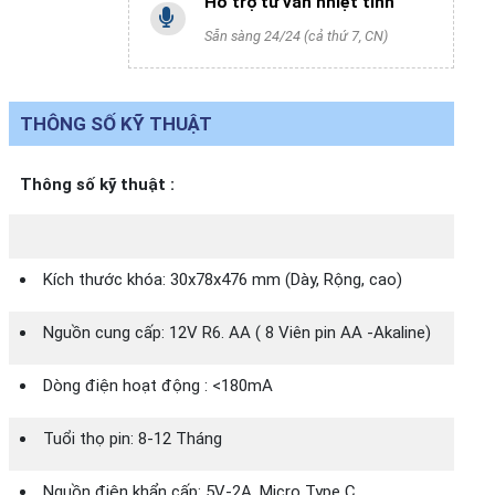
Hỗ trợ tư vấn nhiệt tình
Sẵn sàng 24/24 (cả thứ 7, CN)
THÔNG SỐ KỸ THUẬT
Thông số kỹ thuật :
Kích thước khóa: 30x78x476 mm (Dày, Rộng, cao)
Nguồn cung cấp: 12V R6. AA ( 8 Viên pin AA -Akaline)
Dòng điện hoạt động : <180mA
Tuổi thọ pin: 8-12 Tháng
Nguồn điện khẩn cấp: 5V-2A, Micro Type C