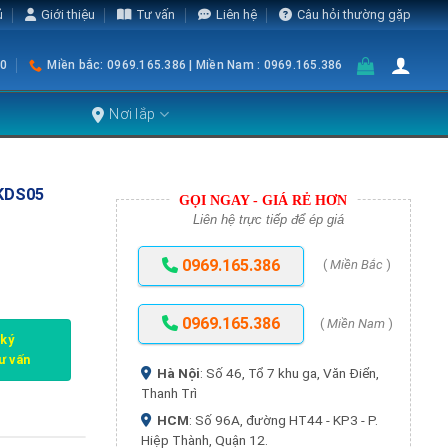
ủ
Giới thiệu
Tư vấn
Liên hệ
Câu hỏi thường gặp
0
Miền bắc: 0969.165.386 | Miền Nam : 0969.165.386
Nơi lắp
KDS05
GỌI NGAY - GIÁ RẺ HƠN
Liên hệ trực tiếp để ép giá
0969.165.386
(
Miền Bắc
)
0969.165.386
(
Miền Nam
)
 ký
tư vấn
Hà Nội
: Số 46, Tổ 7 khu ga, Văn Điển,
Thanh Trì
HCM
: Số 96A, đường HT44 - KP3 - P.
Hiệp Thành, Quận 12.