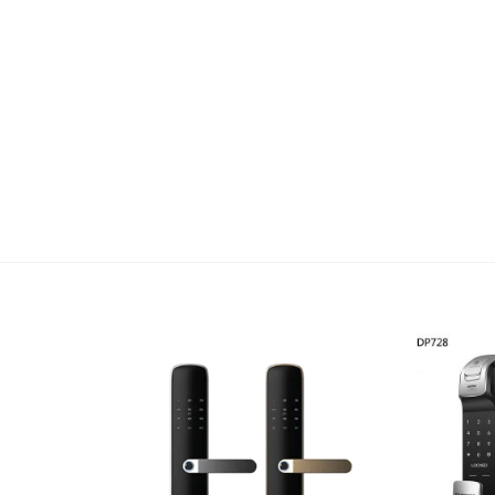
hãng KAWA
ọng
g gia
 – An tâm chọn lựa
 cách nội thất