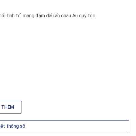
ổi tinh tế, mang đậm dấu ấn châu Âu quý tộc.
òng
 THÊM
ằng âm thanh.
iết thông số