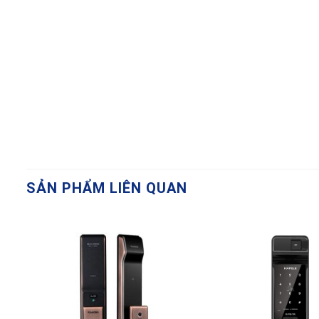
Bảo hành
12 tháng chính 
Phù hợp lắp đặt cho:
Cửa đại sảnh biệt thự cổ điển
Cửa chính nhà phố mang hơi hướng cổ
Khách sạn, resort, showroom nội thất sang tr
Nhà thờ tổ, nhà cổ, homestay phong cách hoàn
SẢN PHẨM LIÊN QUAN
Mua KAWA-KDS05 tại sieuthikhoavantay.com
✅ Sản phẩm
chính hãng KAWA
, bảo hành đầy đủ
✅
Tư vấn chi tiết
– phù hợp với từng kiểu cửa và phong
✅
Lắp đặt toàn quốc – kỹ thuật viên chuyên nghiệp