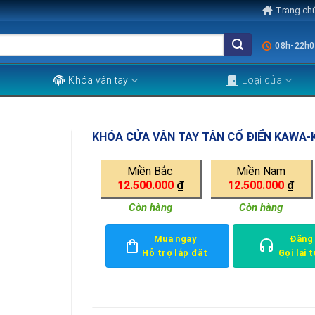
Trang ch
08h-22h0
Khóa vân tay
Loại cửa
KHÓA CỬA VÂN TAY TÂN CỔ ĐIỂN KAWA-
Miền Bắc
Miền Nam
12.500.000
₫
12.500.000
₫
Còn hàng
Còn hàng
Mua ngay
Đăng
Hỗ trợ lắp đặt
Gọi lại 