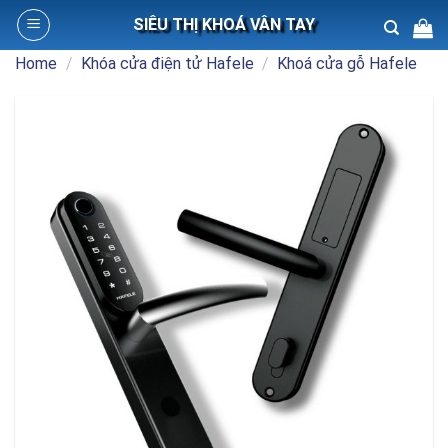
Skip
SIÊU THỊ KHOÁ VÂN TAY
to
content
Home
/
Khóa cửa điện tử Hafele
/
Khoá cửa gỗ Hafele
Search
for: