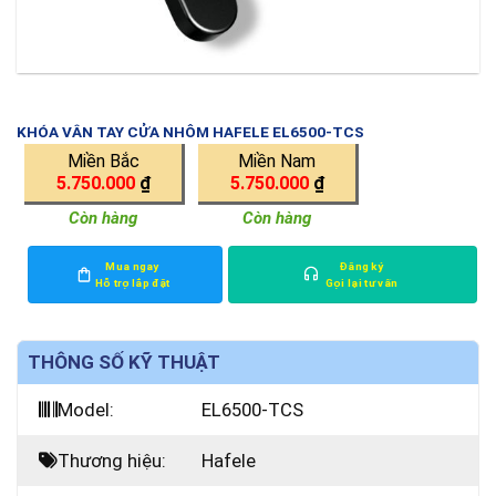
KHÓA VÂN TAY CỬA NHÔM HAFELE EL6500-TCS
Miền Bắc
Miền Nam
5.750.000
₫
5.750.000
₫
Còn hàng
Còn hàng
Mua ngay
Đăng ký
Hỗ trợ lắp đặt
Gọi lại tư vấn
THÔNG SỐ KỸ THUẬT
Model:
EL6500-TCS
Thương hiệu:
Hafele