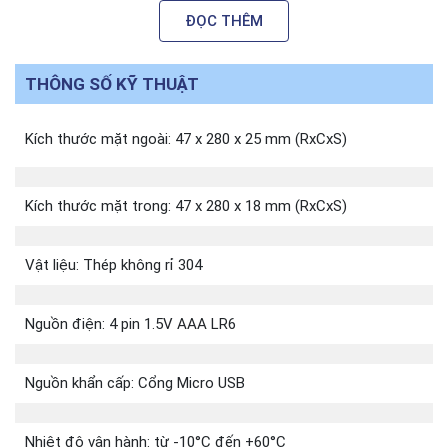
ĐỌC THÊM
Thiết Kế Cửa Thích Hợp :
– Độ dày cửa : nhôm Xingfa hệ 55
THÔNG SỐ KỸ THUẬT
– Đố cửa : 55mm
– Loại cửa : nhôm Xingfa mở xoay ra ngoài
Kích thước mặt ngoài: 47 x 280 x 25 mm (RxCxS)
Phụ Kiện Kèm Theo :
Kích thước mặt trong: 47 x 280 x 18 mm (RxCxS)
– 2 thẻ từ lớn ( 85 x 54mm )
– 2 thẻ từ nhỏ ( 40 x 25mm )
Vật liệu: Thép không rỉ 304
– 2 chìa khóa cơ
Nguồn điện: 4 pin 1.5V AAA LR6
Phụ Kiện Tùy Chọn ( mua riêng ) :
Nguồn khẩn cấp: Cổng Micro USB
Mô
Hình ảnh
Mã số
tả
Nhiệt độ vận hành: từ -10°C đến +60°C