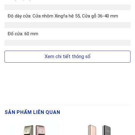
Thẻ
Độ dày cửa: Cửa nhôm Xingfa hệ 55, Cửa gỗ 36-40 mm
từ
917.80.739
lớn
Đố cửa: 60 mm
Xem chi tiết thông số
Thẻ
từ
912.05.369
nhỏ
SẢN PHẨM LIÊN QUAN