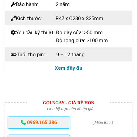
Bảo hành:
2 năm
Kích thước:
R47 x C280 x S25mm
Yêu cầu kỹ thuật:
Độ dày cửa: >50 mm
Độ rộng cửa: >100 mm
Tuổi thọ pin:
9 – 12 tháng
Xem đầy đủ
GỌI NGAY - GIÁ RẺ HƠN
Liên hệ trực tiếp để ép giá
0969.165.386
(
Miền Bắc
)