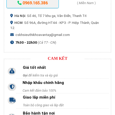
0969.165.386
(
Miền Nam
)
Hà Nội
: Số 46, Tổ 7 khu ga, Văn Điển, Thanh Trì
HCM
: Số 96A, đường HT44 - KP3 - P. Hiệp Thành, Quận
12.
cskhsieuthikhoavantay@gmail.com
7h30 - 22h30
(
Cả T7 - CN
)
CAM KẾT
Giá tốt nhất
Gọi
để kiểm tra và ép giá
Nhập khẩu chính hãng
Cam kết đảm bảo 100%
Giao lắp miễn phí
Toàn bộ công giao và lắp đặt
Bảo hành tận nơi