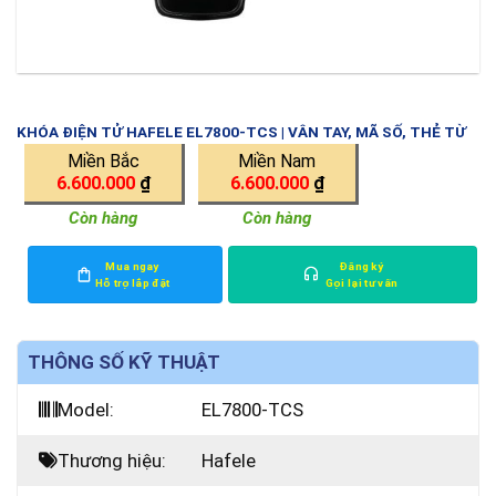
KHÓA ĐIỆN TỬ HAFELE EL7800-TCS | VÂN TAY, MÃ SỐ, THẺ TỪ
Miền Bắc
Miền Nam
6.600.000
₫
6.600.000
₫
Còn hàng
Còn hàng
Mua ngay
Đăng ký
Hỗ trợ lắp đặt
Gọi lại tư vấn
THÔNG SỐ KỸ THUẬT
Model:
EL7800-TCS
Thương hiệu:
Hafele