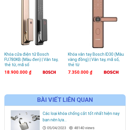
Khóa cửa điện tử Bosch
Khóa vân tay Bosch ID30 (Màu
FU780KB (Màu đen) | Vân tay,
vàng đồng) | Vân tay, mã số,
thẻ từ, mã số
thẻ từ
18.900.000
₫
7.350.000
₫
BÀI VIẾT LIÊN QUAN
Các loại khóa chống cắt tốt nhất hiện nay
bạn nên lựa...
05/04/2023
48140 views