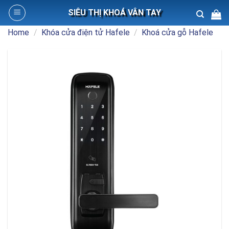
Skip
SIÊU THỊ KHOÁ VÂN TAY
to
content
Home
/
Khóa cửa điện tử Hafele
/
Khoá cửa gỗ Hafele
Search
for: