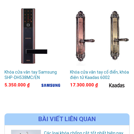
Khóa cửa vân tay Samsung
Khóa cửa vân tay cổ điển, khóa
SHP-DH538MC/EN
điện tử Kaadas 6002
5.350.000
₫
17.300.000
₫
BÀI VIẾT LIÊN QUAN
Các loại khóa chống cắt tốt nhất hiện nay