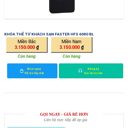
KHÓA THẺ TỪ KHÁCH SẠN FASTER HFS 6080 BL
Miền Bắc
Miền Nam
3.150.000
₫
3.150.000
₫
Còn hàng
Còn hàng
Mua ngay
Đăng ký
Hỗ trợ lắp đặt
Gọi lại tư vấn
GỌI NGAY - GIÁ RẺ HƠN
Liên hệ trực tiếp để ép giá