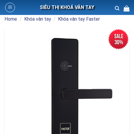
Skip
SIÊU THỊ KHOÁ VÂN TAY
to
content
Home
/
Khóa vân tay
/
Khóa vân tay Faster
Search
for: