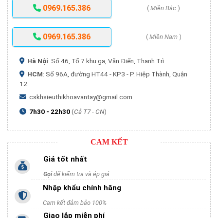
0969.165.386
(
Miền Bắc
)
0969.165.386
(
Miền Nam
)
Hà Nội
: Số 46, Tổ 7 khu ga, Văn Điển, Thanh Trì
HCM
: Số 96A, đường HT44 - KP3 - P. Hiệp Thành, Quận
12.
cskhsieuthikhoavantay@gmail.com
7h30 - 22h30
(
Cả T7 - CN
)
CAM KẾT
Giá tốt nhất
Gọi
để kiểm tra và ép giá
Nhập khẩu chính hãng
Cam kết đảm bảo 100%
Giao lắp miễn phí