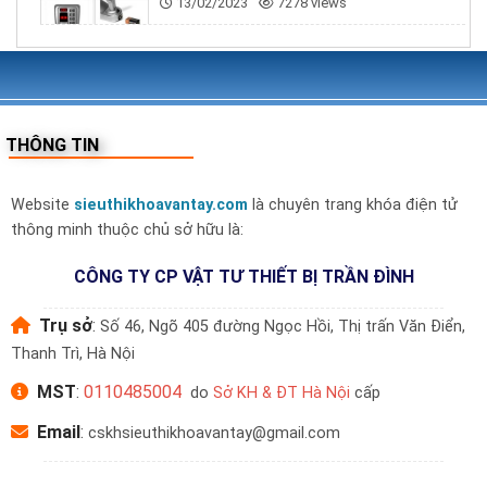
13/02/2023
7278 views
THÔNG TIN
Website
sieuthikhoavantay.com
là chuyên trang khóa điện tử
thông minh thuộc chủ sở hữu là:
CÔNG TY CP VẬT TƯ THIẾT BỊ TRẦN ĐÌNH
Trụ sở
:
Số 46, Ngõ 405 đường Ngọc Hồi, Thị trấn Văn Điển,
Thanh Trì, Hà Nội
MST
:
0110485004
do
Sở KH & ĐT Hà Nội
cấp
Email
:
cskhsieuthikhoavantay@gmail.com