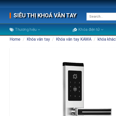
Skip
to
SIÊU THỊ KHOÁ VÂN TAY
Search
content
for:
Thương hiệu
Khóa điện tử
Home
/
Khóa vân tay
/
Khóa vân tay KAWA
/
khóa khác