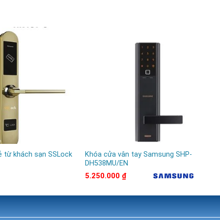
ẻ từ khách sạn SSLock
Khóa cửa vân tay Samsung SHP-
Kh
DH538MU/EN
HC
Li
5.250.000
₫