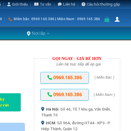
ủ
Giới thiệu
Tư vấn
Liên hệ
Câu hỏi thường gặp
0
Miền bắc: 0969.165.386 | Miền Nam : 0969.165.386
Nơi lắp
GỌI NGAY - GIÁ RẺ HƠN
Liên hệ trực tiếp để ép giá
0969.165.386
(
Miền Bắc
)
0969.165.386
(
Miền Nam
)
 ký
tư vấn
Hà Nội
: Số 46, Tổ 7 khu ga, Văn Điển,
Thanh Trì
HCM
: Số 96A, đường HT44 - KP3 - P.
Hiệp Thành, Quận 12.