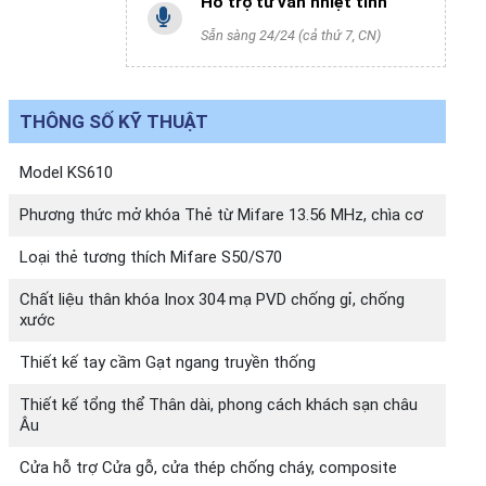
Hỗ trợ tư vấn nhiệt tình
Sẵn sàng 24/24 (cả thứ 7, CN)
THÔNG SỐ KỸ THUẬT
Model KS610
Phương thức mở khóa Thẻ từ Mifare 13.56 MHz, chìa cơ
Loại thẻ tương thích Mifare S50/S70
Chất liệu thân khóa Inox 304 mạ PVD chống gỉ, chống
xước
Thiết kế tay cầm Gạt ngang truyền thống
Thiết kế tổng thể Thân dài, phong cách khách sạn châu
Âu
Cửa hỗ trợ Cửa gỗ, cửa thép chống cháy, composite