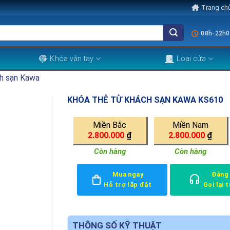
Trang ch
08h-22h0
Khóa vân tay
Loại cửa
h sạn Kawa
KHÓA THẺ TỪ KHÁCH SẠN KAWA KS610
Miền Bắc
Miền Nam
2.800.000
₫
2.800.000
₫
Còn hàng
Còn hàng
Mua ngay
Đăng
Hỗ trợ lắp đặt
Gọi lại 
THÔNG SỐ KỸ THUẬT