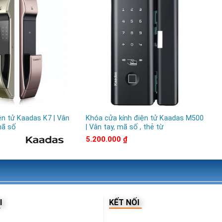
n tử Kaadas K7 | Vân
Khóa cửa kính điện tử Kaadas M500
Kh
mã số
| Vân tay, mã số , thẻ từ
TC
5.200.000
₫
6.
I
KẾT NỐI