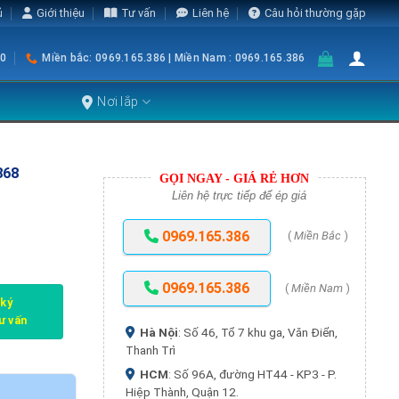
ủ
Giới thiệu
Tư vấn
Liên hệ
Câu hỏi thường gặp
0
Miền bắc: 0969.165.386 | Miền Nam : 0969.165.386
Nơi lắp
868
GỌI NGAY - GIÁ RẺ HƠN
Liên hệ trực tiếp để ép giá
0969.165.386
(
Miền Bắc
)
0969.165.386
(
Miền Nam
)
 ký
tư vấn
Hà Nội
: Số 46, Tổ 7 khu ga, Văn Điển,
Thanh Trì
HCM
: Số 96A, đường HT44 - KP3 - P.
Hiệp Thành, Quận 12.