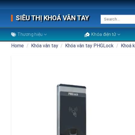
Skip
to
SIÊU THỊ KHOÁ VÂN TAY
Search
content
for:
Thương hiệu
Khóa điện tử
Home
/
Khóa vân tay
/
Khóa vân tay PHGLock
/
Khoá 