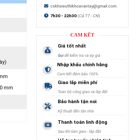
cskhsieuthikhoavantay@gmail.com
7h30 - 22h30
(
Cả T7 - CN
)
CAM KẾT
Giá tốt nhất
Gọi
để kiểm tra và ép giá
ày)
Nhập khẩu chính hãng
Cam kết đảm bảo 100%
8 mm
Giao lắp miễn phí
100 mm
Toàn bộ công giao và lắp đặt
Bảo hành tận nơi
Kỹ thuật đến tận nhà
Thanh toán linh động
Sau khi bàn giao - lắp đặt