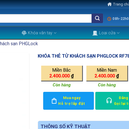
Trang ch
08h-22h0
Khóa vân tay
Loại cửa
khách sạn PHGLock
KHÓA THẺ TỪ KHÁCH SẠN PHGLOCK RF7
Miền Bắc
Miền Nam
2.400.000
₫
2.400.000
₫
Còn hàng
Còn hàng
Mua ngay
Đăng
Hỗ trợ lắp đặt
Gọi lại 
THÔNG SỐ KỸ THUẬT