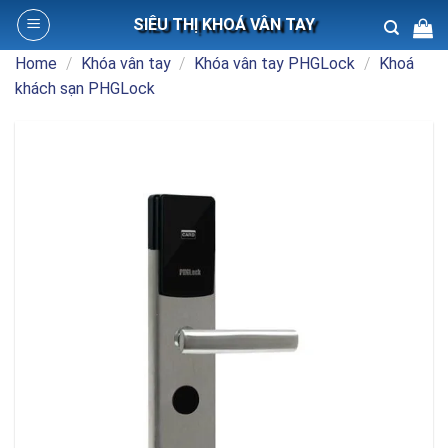
Skip
SIÊU THỊ KHOÁ VÂN TAY
to
content
Home
/
Khóa vân tay
/
Khóa vân tay PHGLock
/
Khoá
Search
khách sạn PHGLock
for: