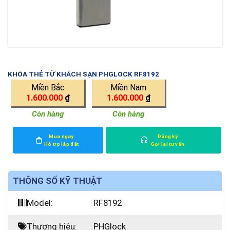
KHÓA THẺ TỪ KHÁCH SẠN PHGLOCK RF8192
Miền Bắc
Miền Nam
1.600.000
₫
1.600.000
₫
Còn hàng
Còn hàng
Mua ngay
Đăng ký
Hỗ trợ lắp đặt
Gọi lại tư vấn
THÔNG SỐ KỸ THUẬT
Model:
RF8192
Thương hiệu:
PHGlock