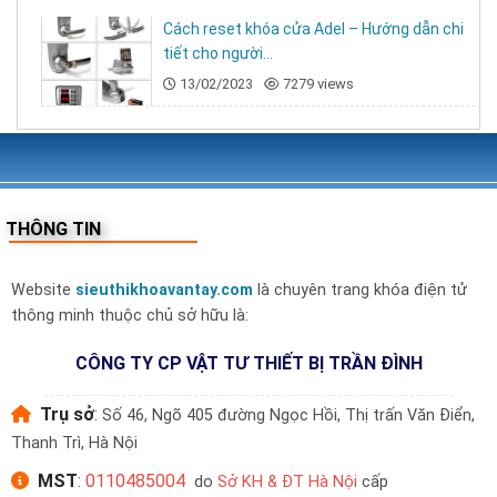
Cách reset khóa cửa Adel – Hướng dẫn chi
tiết cho người...
13/02/2023
7279 views
THÔNG TIN
Website
sieuthikhoavantay.com
là chuyên trang khóa điện tử
thông minh thuộc chủ sở hữu là:
CÔNG TY CP VẬT TƯ THIẾT BỊ TRẦN ĐÌNH
Trụ sở
:
Số 46, Ngõ 405 đường Ngọc Hồi, Thị trấn Văn Điển,
Thanh Trì, Hà Nội
MST
:
0110485004
do
Sở KH & ĐT Hà Nội
cấp