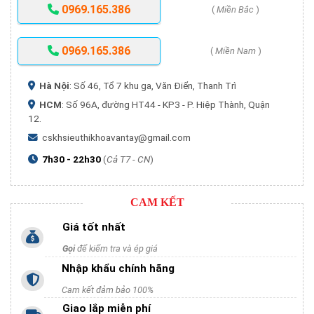
0969.165.386
(
Miền Bắc
)
0969.165.386
(
Miền Nam
)
Hà Nội
: Số 46, Tổ 7 khu ga, Văn Điển, Thanh Trì
HCM
: Số 96A, đường HT44 - KP3 - P. Hiệp Thành, Quận
12.
cskhsieuthikhoavantay@gmail.com
7h30 - 22h30
(
Cả T7 - CN
)
CAM KẾT
Giá tốt nhất
Gọi
để kiểm tra và ép giá
Nhập khẩu chính hãng
Cam kết đảm bảo 100%
Giao lắp miễn phí