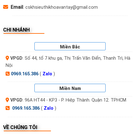
Email
:
cskhsieuthikhoavantay@gmail.com
CHI NHÁNH
Miền Bắc
VPGD
: Số 44, tổ 7 khu ga, Thị Trấn Văn Điển, Thanh Trì, Hà
Nội
0969.165.386
(
Zalo
)
Miền Nam
VPGD
: 96A HT44 - KP3 - P. Hiệp Thành. Quận 12. TPHCM
0969.165.386
(
Zalo
)
VỀ CHÚNG TÔI