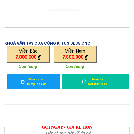
KHOÁ VÂN TAY CỬA CỔNG KITOS DLS8 CNC
Miền Bắc
Miền Nam
7.800.000
₫
7.800.000
₫
Còn hàng
Còn hàng
Mua ngay
Đăng ký
Hỗ trợ lắp đặt
Gọi lại tư vấn
GỌI NGAY - GIÁ RẺ HƠN
Liên hệ trực tiếp để ép giá