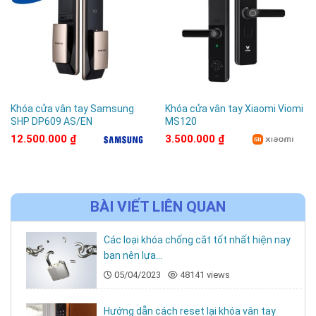
Độ dày cửa
35 – 90 mm
Bảo hành
24 tháng chính hãng
3. Gợi ý lắp đặt
🚪
Cửa phòng ngủ, cửa thông phòng gia đình
Khóa cửa vân tay Samsung
Khóa cửa vân tay Xiaomi Viomi
SHP DP609 AS/EN
MS120
🏘️
Nhà trọ, homestay, khách sạn mini
12.500.000
₫
3.500.000
₫
🏢
Phòng ban nội bộ văn phòng
🧰
Cửa phòng kỹ thuật, kho riêng biệt
BÀI VIẾT LIÊN QUAN
Các loại khóa chống cắt tốt nhất hiện nay
bạn nên lựa...
05/04/2023
48141 views
Hướng dẫn cách reset lại khóa vân tay