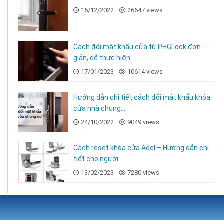
15/12/2022
26647 views
Cách đổi mật khẩu cửa từ PHGLock đơn
giản, dễ thực hiện
17/01/2023
10614 views
Hướng dẫn chi tiết cách đổi mật khẩu khóa
cửa nhà chung...
24/10/2022
9049 views
4. Bộ sản phẩm bao gồm:
Cách reset khóa cửa Adel – Hướng dẫn chi
1 bộ thân khóa trước & sau
tiết cho người...
13/02/2023
7280 views
2 thẻ từ, 2 chìa cơ
Bộ phụ kiện lắp đặt tiêu chuẩn