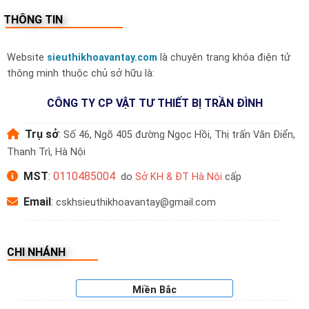
Sách hướng dẫn + Phiếu bảo hành Kitos
THÔNG TIN
chính hãng
Website
sieuthikhoavantay.com
là chuyên trang khóa điện tử
5. Mua khóa Kitos DLS8 CNC chính hãng ở đâu?
thông minh thuộc chủ sở hữu là:
sieuthikhoavantay.com
là đại lý ủy quyền chính
CÔNG TY CP VẬT TƯ THIẾT BỊ TRẦN ĐÌNH
hãng các dòng
khóa Kitos
tại Việt Nam:
Trụ sở
:
Số 46, Ngõ 405 đường Ngọc Hồi, Thị trấn Văn Điển,
✅ Sản phẩm chính hãng – Đầy đủ tem, CO/CQ
Thanh Trì, Hà Nội
✅ Lắp đặt tận nơi tại
Hà Nội, TP.HCM
, hỗ trợ toàn
MST
:
0110485004
do
Sở KH & ĐT Hà Nội
cấp
quốc
Email
:
cskhsieuthikhoavantay@gmail.com
✅ Bảo hành 2 năm – Hỗ trợ kỹ thuật trọn đời
CHI NHÁNH
✅ Giao hàng nhanh – Nhận tư vấn miễn phí
Miền Bắc
6. Thông tin liên hệ