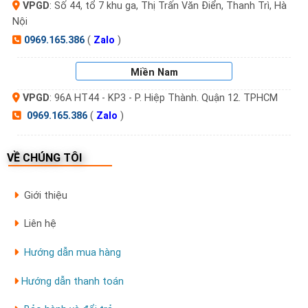
VPGD
: Số 44, tổ 7 khu ga, Thị Trấn Văn Điển, Thanh Trì, Hà
CÔNG TY CỔ PHẦN VẬT TƯ THIẾT BỊ TRẦN
Nội
ĐÌNH
0969.165.386
(
Zalo
)
📞 Hotline:
0969165386
Miền Nam
📍 Hà Nội: Số 46, Tổ 7 khu Ga, Thị Trấn Văn Điển
VPGD
: 96A HT44 - KP3 - P. Hiệp Thành. Quận 12. TPHCM
0969.165.386
(
Zalo
)
📍 TP.HCM: Số 96A – HT44 – KP3, P. Hiệp Thành,
Q.12
VỀ CHÚNG TÔI
🌐 Website:
sieuthikhoavantay.com
Giới thiệu
Liên hệ
Hướng dẫn mua hàng
Hướng dẫn thanh toán