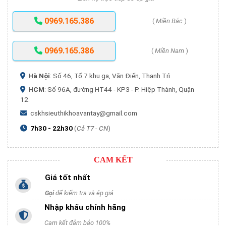
0969.165.386
(
Miền Bắc
)
0969.165.386
(
Miền Nam
)
Hà Nội
: Số 46, Tổ 7 khu ga, Văn Điển, Thanh Trì
HCM
: Số 96A, đường HT44 - KP3 - P. Hiệp Thành, Quận
12.
cskhsieuthikhoavantay@gmail.com
7h30 - 22h30
(
Cả T7 - CN
)
CAM KẾT
Giá tốt nhất
Gọi
để kiểm tra và ép giá
Nhập khẩu chính hãng
Cam kết đảm bảo 100%