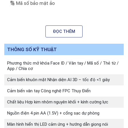
🔢 Mã số bảo mật ảo
💳 Thẻ từ RFID
🔑 Chìa cơ chống sao chép
ĐỌC THÊM
📱 Kết nối Bluetooth mở khóa bằng điện thoại
THÔNG SỐ KỸ THUẬT
✅
Thiết kế tay gạt CNC nguyên khối
Phương thức mở khóa Face ID / Vân tay / Mã số / Thẻ từ /
Chắc chắn – bền bỉ – sang trọng, phù hợp với cửa
App / Chìa cơ
gỗ phòng khách, phòng ngủ
Cảm biến khuôn mặt Nhận diện AI 3D – tốc độ <1 giây
✅
Bảo mật an toàn tuyệt đối
Cảm biến vân tay Công nghệ FPC Thụy Điển
Cảnh báo nhập sai nhiều lần, chế độ khóa riêng tư,
Chất liệu Hợp kim nhôm nguyên khối + kính cường lực
mã số ảo chống nhìn trộm
Nguồn điện 4 pin AA (1.5V) + cổng sạc dự phòng
✅
Dễ lắp – dễ dùng – giá tốt
Màn hình hiển thị LED cảm ứng + hướng dẫn giọng nói
Phù hợp cả với người cao tuổi và người chưa từng