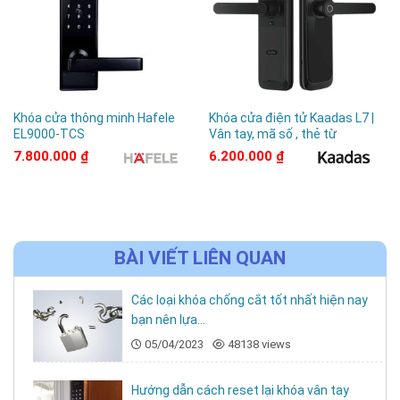
thọ.
Khóa cửa thông minh Hafele
Khóa cửa điện tử Kaadas L7 |
EL9000-TCS
Vân tay, mã số , thẻ từ
7.800.000
₫
6.200.000
₫
BÀI VIẾT LIÊN QUAN
Các loại khóa chống cắt tốt nhất hiện nay
bạn nên lựa...
05/04/2023
48138 views
Hướng dẫn cách reset lại khóa vân tay