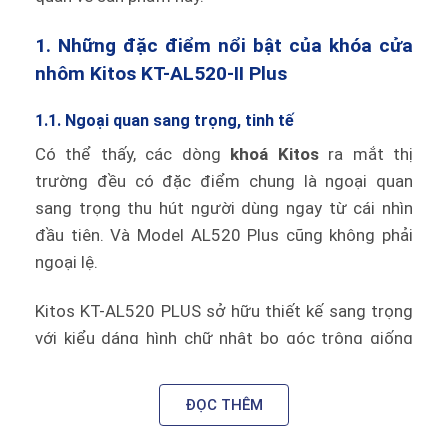
1. Những đặc điểm nổi bật của khóa cửa
nhôm Kitos KT-AL520-II Plus
1.1. Ngoại quan sang trọng, tinh tế
Có thể thấy, các dòng
khoá Kitos
ra mắt thị
trường đều có đặc điểm chung là ngoại quan
sang trọng thu hút người dùng ngay từ cái nhìn
đầu tiên. Và Model AL520 Plus cũng không phải
ngoại lệ.
Kitos KT-AL520 PLUS sở hữu thiết kế sang trọng
với kiểu dáng hình chữ nhật bo góc trông giống
như một chiếc xe ô tô. Thiết kế tinh tế của khóa
mang lại vẻ sang trọng cho ngôi nhà. Ổ khóa rất
ĐỌC THÊM
phù hợp để lắp đặt cho các loại cửa đố nhỏ.