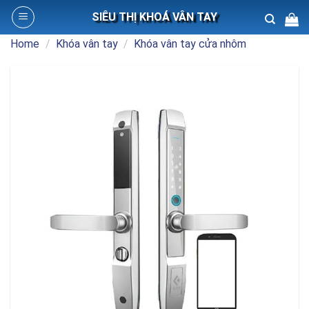
Skip
SIÊU THỊ KHOÁ VÂN TAY
to
content
Home
/
Khóa vân tay
/
Khóa vân tay cửa nhôm
Search
for: