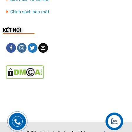
Chính sách bảo mật
KẾT NỐI
1.3. Truy cập đa phương thức
Điểm khác biệt khiến bộ khóa cửa nhôm xingfa
Kitos KT-AL520 Plus trở nên nổi bật so với
các
loại khóa cửa nhôm kính
trên thị trường là sản
phẩm được tích hợp 5 tính năng mở khóa: vân tay,
mã số, thẻ từ, app wifi và chìa khóa cơ.