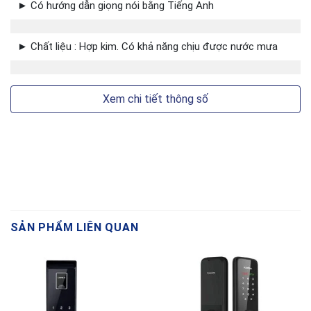
► Có hướng dẫn giọng nói bằng Tiếng Anh
► Chất liệu : Hợp kim. Có khả năng chịu được nước mưa
Xem chi tiết thông số
Bề mặt của khóa là những đường vân chạy dọc
mang hơi hướng cổ điển với tay cầm bo góc chắc
chắn. Toàn bộ thiết kế được tạo nên bởi nhôm
đúc nguyên khối cao cấp có khả năng chịu lực tốt,
chống chịu tác động từ môi trường, thời tiết.
SẢN PHẨM LIÊN QUAN
Chất liệu nhôm đúc nguyên khối đem tới cho khóa
cửa thông minh Kitos khả năng chống ăn mòn,
không bị han gỉ. Vì vậy, khóa có thể lắp đặt ở môi
trường gần biển mà không ảnh hưởng đến tuổi