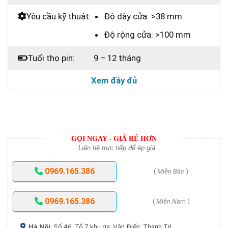
Yêu cầu kỹ thuật:
Độ dày cửa: >38 mm
Độ rộng cửa: >100 mm
Tuổi thọ pin:
9 – 12 tháng
Xem đầy đủ
GỌI NGAY - GIÁ RẺ HƠN
Liên hệ trực tiếp để ép giá
0969.165.386
(
Miền Bắc
)
0969.165.386
(
Miền Nam
)
Hà Nội
: Số 46, Tổ 7 khu ga, Văn Điển, Thanh Trì