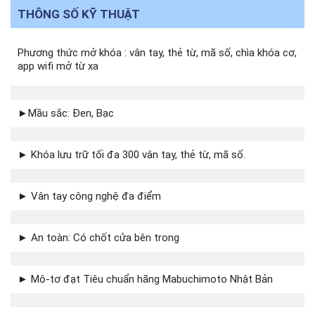
THÔNG SỐ KỸ THUẬT
Phương thức mở khóa : vân tay, thẻ từ, mã số, chìa khóa cơ,
app wifi mở từ xa
►Mầu sắc: Đen, Bạc
► Khóa lưu trữ tối đa 300 vân tay, thẻ từ, mã số.
► Vân tay công nghệ đa điểm
► An toàn: Có chốt cửa bên trong
► Mô-tơ đạt Tiêu chuẩn hãng Mabuchimoto Nhật Bản