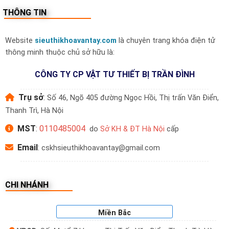
THÔNG TIN
Website
sieuthikhoavantay.com
là chuyên trang khóa điện tử
thông minh thuộc chủ sở hữu là:
CÔNG TY CP VẬT TƯ THIẾT BỊ TRẦN ĐÌNH
Trụ sở
:
Số 46, Ngõ 405 đường Ngọc Hồi, Thị trấn Văn Điển,
Thanh Trì, Hà Nội
MST
:
0110485004
do
Sở KH & ĐT Hà Nội
cấp
Email
:
cskhsieuthikhoavantay@gmail.com
CHI NHÁNH
Công nghệ mã số ảo chống nhìn lén
Miền Bắc
Công nghệ mã số ảo trên khóa điện tử là một