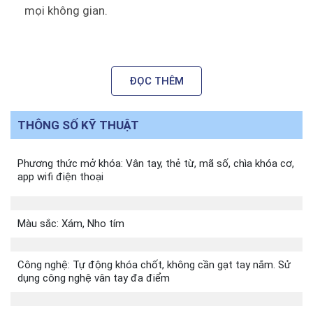
mọi không gian.
Bề mặt khoá sử dụng công nghệ Pugama giúp giữ
màu lâu hơn gấp 10 lần với dòng sản phẩm thông
ĐỌC THÊM
thường.
Thân khoá sử dụng hợp kim nguyên khối SUS 304
THÔNG SỐ KỸ THUẬT
chắc chắn, bền bỉ, chống ăn mòn.
Phương thức mở khóa: Vân tay, thẻ từ, mã số, chìa khóa cơ,
Mặt trước thân khoá được tích hợp thêm camera
app wifi điện thoại
góc rộng, tiện lợi, dễ dàng quan sát từ bên ngoài.
Màu sắc: Xám, Nho tím
Công nghệ: Tự động khóa chốt, không cần gạt tay nắm. Sử
dụng công nghệ vân tay đa điểm