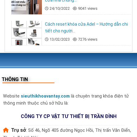
cửa nhà chung...
24/10/2022
9041 views
Cách reset khóa cửa Adel – Hướng dẫn chi
tiết cho người...
13/02/2023
7276 views
3. Công nghệ bảo mật tân tiến nhất
THÔNG TIN
Công nghệ vân tay đa điểm 360 độ cũng giống
Website
sieuthikhoavantay.com
là chuyên trang khóa điện tử
như các model khóa điện tử vân tay khác do Kitos
thông minh thuộc chủ sở hữu là:
sản xuất, khóa cửa KT-X6 được ứng dụng công
nghệ vân tay đa điểm 360, được biết tới là công
CÔNG TY CP VẬT TƯ THIẾT BỊ TRẦN ĐÌNH
nghệ nhận dạng vân tay tiên tiến nhất hiện nay.
Trụ sở
:
Số 46, Ngõ 405 đường Ngọc Hồi, Thị trấn Văn Điển,