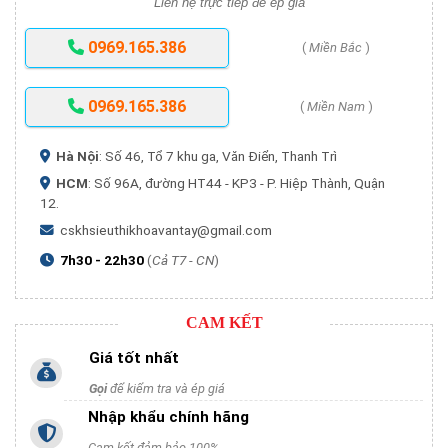
Liên hệ trực tiếp để ép giá
0969.165.386
(
Miền Bắc
)
0969.165.386
(
Miền Nam
)
Hà Nội
: Số 46, Tổ 7 khu ga, Văn Điển, Thanh Trì
HCM
: Số 96A, đường HT44 - KP3 - P. Hiệp Thành, Quận
12.
cskhsieuthikhoavantay@gmail.com
7h30 - 22h30
(
Cả T7 - CN
)
CAM KẾT
Giá tốt nhất
Gọi
để kiểm tra và ép giá
Nhập khẩu chính hãng
Cam kết đảm bảo 100%