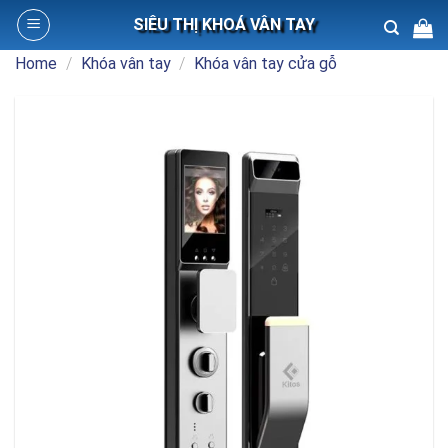
Skip
SIÊU THỊ KHOÁ VÂN TAY
to
content
Home
/
Khóa vân tay
/
Khóa vân tay cửa gỗ
Search
for: