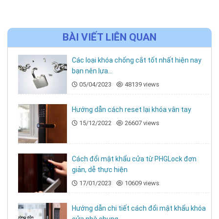
dùng 5 phương thức mở khóa an toàn và tiện
dụng:
BÀI VIẾT LIÊN QUAN
Mở khóa bằng vân tay (Đăng ký đến 300 vân
tay)
Các loại khóa chống cắt tốt nhất hiện nay
Mở khóa bằng mã số (Khóa cửa mã số hỗ trợ
bạn nên lựa...
đăng ký 300 mã số)
05/04/2023
48139 views
Mở khóa bằng thẻ từ (Khóa cửa thẻ từ hỗ trợ
300 thẻ khóa từ)
Hướng dẫn cách reset lại khóa vân tay
15/12/2022
26607 views
Mở khóa bằng chìa cơ (sử dụng trong trường
hợp khẩn cấp)
Mở khóa bằng APP Wifi trên điện thoại.
Cách đổi mật khẩu cửa từ PHGLock đơn
giản, dễ thực hiện
17/01/2023
10609 views
Hướng dẫn chi tiết cách đổi mật khẩu khóa