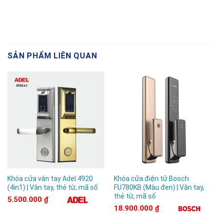
SẢN PHẨM LIÊN QUAN
2. Kitos KT-X6 nhiều phương thức mở
Khóa cửa vân tay Adel 4920
Khóa cửa điện tử Bosch
khoá đa dạng
(4in1) | Vân tay, thẻ từ, mã số
FU780KB (Màu đen) | Vân tay,
thẻ từ, mã số
5.500.000
₫
Khóa cửa điện tử KT-X6 mang đến cho người
18.900.000
₫