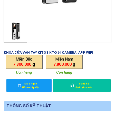
KHÓA CỬA VÂN TAY KITOS KT-X6 | CAMERA, APP WIFI
Miền Bắc
Miền Nam
7.800.000
₫
7.800.000
₫
Còn hàng
Còn hàng
Mua ngay
Đăng ký
Hỗ trợ lắp đặt
Gọi lại tư vấn
THÔNG SỐ KỸ THUẬT