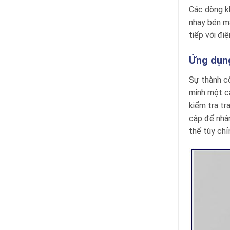
Các dòng k
nhạy bén mà
tiếp với đ
Ứng dụng
Sự thành cô
minh một c
kiểm tra tr
cập để nhận
thể tùy chỉ