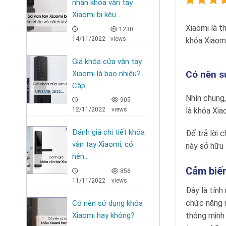
nhân khóa vân tay
Xiaomi bị kêu...
Xiaomi là 
1230
14/11/2022
views
khóa Xiaomi
Giá khóa cửa vân tay
Có nên s
Xiaomi là bao nhiêu?
Cập...
Nhìn chung
905
là khóa Xia
12/11/2022
views
Đánh giá chi tiết khóa
Để trả lời 
vân tay Xiaomi, có
này sở hữu 
nên...
Cảm biến
856
11/11/2022
views
Đây là tính
chức năng n
Có nên sử dụng khóa
Xiaomi hay không?
thông minh 