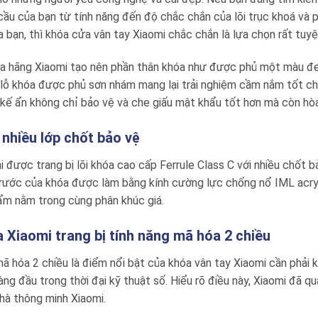
ầu của bạn từ tính năng đến độ chắc chắn của lõi trục khoá và 
 bạn, thì khóa cửa vân tay Xiaomi chắc chắn là lựa chọn rất tuyệ
ủa hãng Xiaomi tạo nên phần thân khóa như được phủ một màu đe
lỗ khóa được phủ sơn nhám mang lại trải nghiệm cầm nắm tốt ch
kế ẩn không chỉ bảo vệ và che giấu mật khẩu tốt hơn mà còn hòa
 nhiều lớp chốt bảo vệ
 được trang bị lõi khóa cao cấp Ferrule Class C với nhiều chốt
rước của khóa được làm bằng kính cường lực chống nổ IML acryl
ẩm nằm trong cùng phân khúc giá.
 Xiaomi trang bị tính năng mã hóa 2 chiều
ã hóa 2 chiều là điểm nổi bật của khóa vân tay Xiaomi cần phải 
ng đầu trong thời đại kỹ thuật số. Hiểu rõ điều này, Xiaomi đã
hà thông minh Xiaomi.