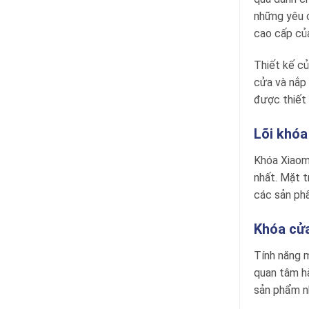
những yêu c
cao cấp của
Thiết kế c
cửa và nắp 
được thiết 
Lõi khóa
Khóa Xiaomi
nhất. Mặt t
các sản ph
Khóa cửa
Tính năng m
quan tâm hà
sản phẩm n