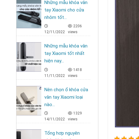
Những mẫu khóa vân
tay Xiaomi cho cửa
nhôm tốt...
2206
12/11/2022
views
Những mẫu khóa vân
tay Xiaomi tốt nhất
hiện nay...
1418
11/11/2022
views
Nên chọn ổ khóa cửa
vân tay Xiaomi loại
nào...
1329
14/11/2022
views
Tổng hơp nguyên