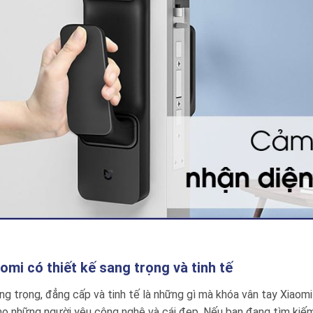
omi có thiết kế sang trọng và tinh tế
ng trọng, đẳng cấp và tinh tế là những gì mà khóa vân tay Xiaom
ho những người yêu công nghệ và cái đẹp. Nếu bạn đang tìm kiế