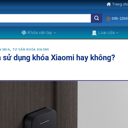
Trang ch
08h-22h0
Khóa vân tay
Loại cửa
N MUA
,
TƯ VẤN KHÓA XIAOMI
 sử dụng khóa Xiaomi hay không?