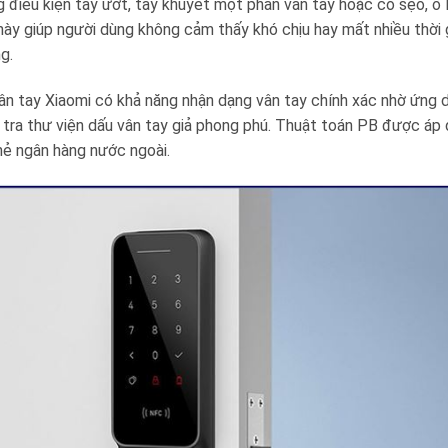
 điều kiện tay ướt, tay khuyết một phần vân tay hoặc có sẹo, ổ
này giúp người dùng không cảm thấy khó chịu hay mất nhiều thời
g.
n tay Xiaomi có khả năng nhận dạng vân tay chính xác nhờ ứng 
 tra thư viện dấu vân tay giả phong phú. Thuật toán PB được áp 
hẻ ngân hàng nước ngoài.