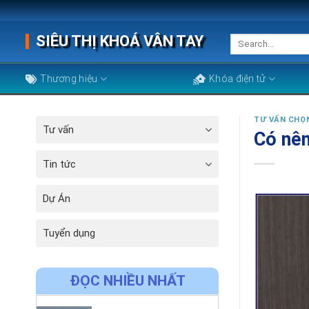
Skip
to
SIÊU THỊ KHOÁ VÂN TAY
Search
content
for:
Thương hiệu
Khóa điện tử
TƯ VẤN CHỌ
Tư vấn
Có nên
Tin tức
Dự Án
Tuyển dụng
ĐỌC NHIỀU NHẤT