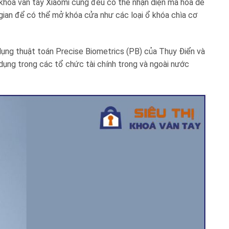
 khóa vân tay Xiaomi cũng đều có thể nhận diện mã hóa dễ
 gian để có thể mở khóa cửa như các loại ổ khóa chìa cơ
dụng thuật toán Precise Biometrics (PB) của Thụy Điển và
dụng trong các tổ chức tài chính trong và ngoài nước