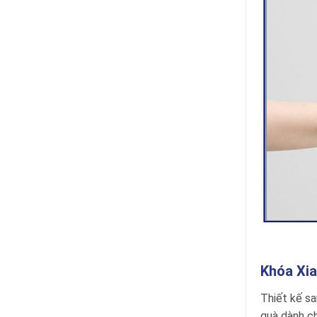
Khóa Xia
Thiết kế sa
quà dành c