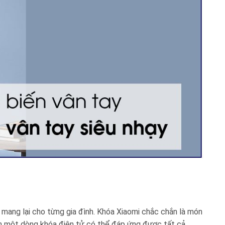
i mang lại cho từng gia đình. Khóa Xiaomi chắc chắn là món
m một dòng khóa điện tử có thể đáp ứng được tất cả