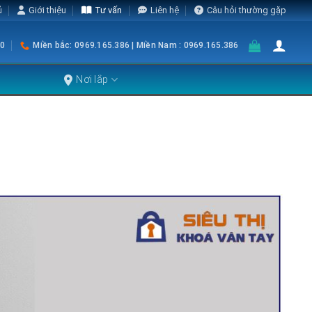
ủ
Giới thiệu
Tư vấn
Liên hệ
Câu hỏi thường gặp
0
Miền bắc: 0969.165.386 | Miền Nam : 0969.165.386
Nơi lắp