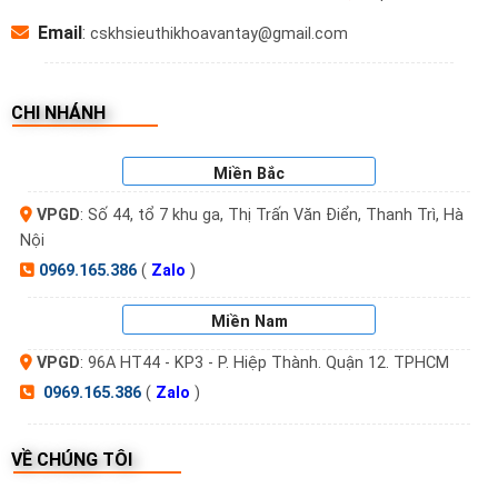
Email
:
cskhsieuthikhoavantay@gmail.com
CHI NHÁNH
Miền Bắc
VPGD
: Số 44, tổ 7 khu ga, Thị Trấn Văn Điển, Thanh Trì, Hà
Nội
0969.165.386
(
Zalo
)
Miền Nam
VPGD
: 96A HT44 - KP3 - P. Hiệp Thành. Quận 12. TPHCM
0969.165.386
(
Zalo
)
VỀ CHÚNG TÔI