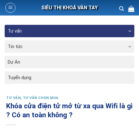
Skip
SIÊU THỊ KHOÁ VÂN TAY
to
content
Search
Tư vấn
for:
Tin tức
Dự Án
Tuyển dụng
TƯ VẤN
,
TƯ VẤN CHỌN MUA
Khóa cửa điện tử mở từ xa qua Wifi là gì
? Có an toàn không ?