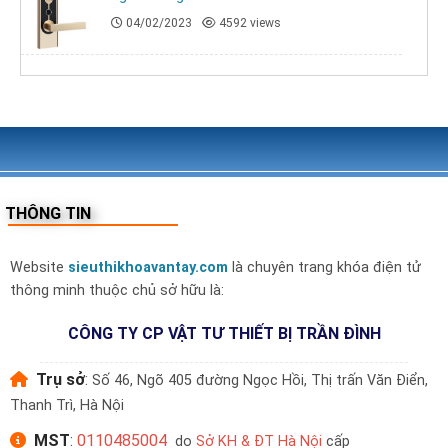
04/02/2023
4592 views
THÔNG TIN
Website
sieuthikhoavantay.com
là chuyên trang khóa điện tử
thông minh thuộc chủ sở hữu là:
CÔNG TY CP VẬT TƯ THIẾT BỊ TRẦN ĐÌNH
Trụ sở
:
Số 46, Ngõ 405 đường Ngọc Hồi, Thị trấn Văn Điển,
Thanh Trì, Hà Nội
MST
:
0110485004
do
Sở KH & ĐT Hà Nội
cấp