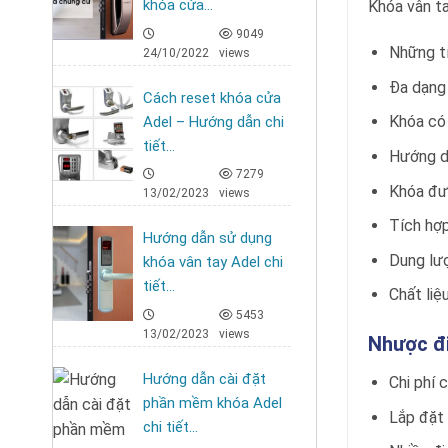
khóa cửa...
Khóa vân t
9049
Những tí
24/10/2022
views
Đa dạng 
Cách reset khóa cửa
Khóa có
Adel – Hướng dẫn chi
tiết...
Hướng dẫ
7279
Khóa đượ
13/02/2023
views
Tích hợ
Hướng dẫn sử dụng
Dung lượ
khóa vân tay Adel chi
tiết...
Chất liệ
5453
13/02/2023
views
Nhược đ
Hướng dẫn cài đặt
Chi phí 
phần mềm khóa Adel
Lắp đặt 
chi tiết...