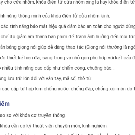
ay cho cửa nhôm, khóa điện tử cửa nhôm xingfa hay khóa điện tử
nh năng thông minh của khóa điện tử cửa nhôm kính.
các tính năng bảo mật hiệu quả đảm bảo an toàn cho người dùng 
 chế độ giảm âm thanh bàn phím để tránh ảnh hưởng đến môi trư
n bằng giọng nói giúp dễ dàng thao tác (Giọng nói thường là ng
c thiết kế hiện đại, sang trọng và nhỏ gọn phù hợp với kết cấu
p nhiều tính năng cao cấp như chấm công, chuông báo…
ng lưu trữ lớn đối với vân tay, mã số, thẻ từ.
u cao cấp từ hợp kim chống xước, chống đập, chống xói mòn do 
iểm
cao so với khóa cơ truyền thống.
khóa cần có kỹ thuật viên chuyên môn, kinh nghiệm.