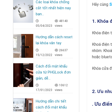
Các loại khóa chống
Hãy cùng
S
cắt tốt nhất hiện nay
bạn...
1. Khóa 
48140
05/04/2023
views
Khóa điện t
Hướng dẫn cách reset
lại khóa vân tay
Khoá điện 
nhôm. Khoá 
26637
15/12/2022
views
hoặc bluet
Cách đổi mật khẩu
Khóa cửa đi
cửa từ PHGLock đơn
giản, dễ...
10612
17/01/2023
views
2. Ưu nh
Hướng dẫn chi tiết
. Ưu điể
cách đổi mật khẩu