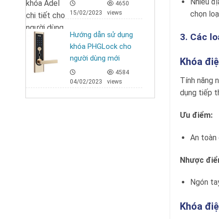
Nhiều đị
4650
15/02/2023
views
chọn loạ
Hướng dẫn sử dụng
3. Các l
khóa PHGLock cho
người dùng mới
Khóa điệ
4584
Tính năng n
04/02/2023
views
dụng tiếp t
Ưu điểm:
An toàn 
Nhược điể
Ngón tay
Khóa đi