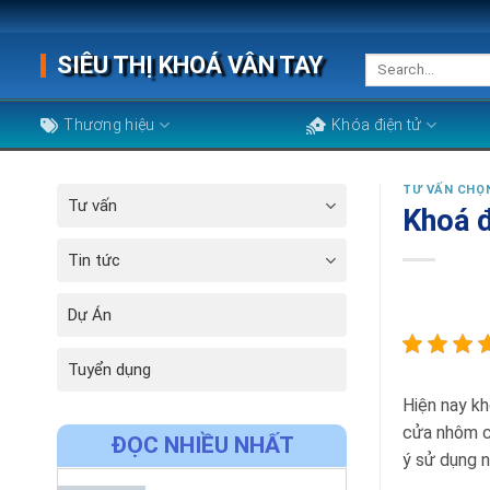
Skip
to
SIÊU THỊ KHOÁ VÂN TAY
Search
content
for:
Thương hiệu
Khóa điện tử
TƯ VẤN CHỌ
Tư vấn
Khoá đ
Tin tức
Dự Án
Tuyển dụng
Hiện nay kh
cửa nhôm cò
ĐỌC NHIỀU NHẤT
ý sử dụng 