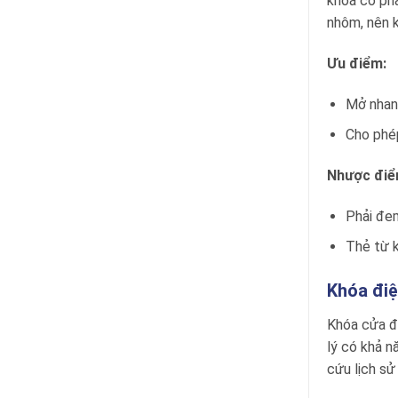
khoá có phâ
nhôm, nên k
Ưu điểm:
Mở nhanh
Cho phép
Nhược điể
Phải đem
Thẻ từ 
Khóa điệ
Khóa cửa đi
lý có khả n
cứu lịch sử