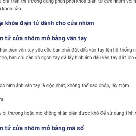
a chỉ trên thị trường đang phân phối khóa điện tử cửa nhôm với 
i khóa cần.
oại khóa điện tử dành cho cửa nhôm
n tử cửa nhôm mở bằng vân tay
hận diện vân tay yêu cầu bạn phải đặt dấu vân tay lên hệ thống n
heo, bạn chỉ cần bỏ ngón tay đã lấy hình ảnh dấu vân tay đặt lên 
do hình ảnh vân tay là độc nhất, không thể sao chép, lấy trộm.
m:
 bị thương hoặc mờ không nhận diện được khó để sử dụng tính n
ện tử cửa nhôm mở bằng mã số