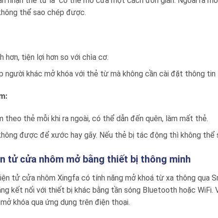
̀n nhận thẻ từ là có thể mở cửa một cách đơn giản. Ngoài ra mỗ
hông thể sao chép được.
 hơn, tiện lợi hơn so với chìa cơ.
 người khác mở khóa với thẻ từ mà không cần cài đặt thông tin 
m:
 theo thẻ mỗi khi ra ngoài, có thể dẫn đến quên, làm mất thẻ.
không được để xước hay gãy. Nếu thẻ bị tác động thì không thể
n tử cửa nhôm mở bằng thiết bị thông minh
ện tử cửa nhôm Xingfa có tính năng mở khoá từ xa thông qua
ăng kết nối với thiết bị khác bằng tần sóng Bluetooth hoặc WiFi. 
 mở khóa qua ứng dụng trên điện thoại.