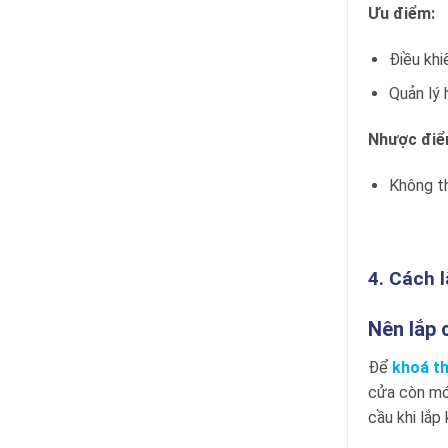
Ưu điểm:
Điều khi
Quản lý 
Nhược điể
Không th
4. Cách 
Nên lắp 
Để
khoá t
cửa còn m
cầu khi lắp