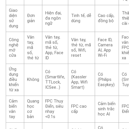
Giao
Hiện đại,
Th
diện
Đơn
Tinh tế, dễ
Cao cấp,
đa ngôn
thi
sử
giản
dùng
đồng bộ
ngữ
cài
dụng
Vân
Vân tay,
Face
Công
Vân tay,
Face ID,
tay,
mã số,
vân
nghệ
thẻ từ, mã
Camera
mã
thẻ từ,
FPC
mở
số, Wifi,
AI, App
số,
App, Face
khi
cửa
reset
Wi-Fi
thẻ từ
ID
xa
Ứng
Có
Có
dụng
Có
Có
(Smartlife,
(Kassler
điều
Không
(Philips
(Sm
TTLock,
App, Wifi
khiển
Easykey)
Tuy
ICSee…)
Smart)
từ xa
Cảm
Quang
FPC Thụy
Cảm biến
biến
học
Điển, siêu
FPC cao
FPC
sinh trắc
vân
cơ
nhạy
cấp
Điể
học AI
tay
bản
<0.1s
Có