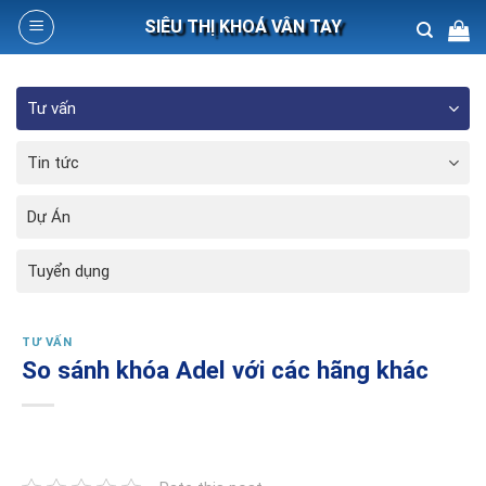
Skip
SIÊU THỊ KHOÁ VÂN TAY
to
content
Search
Tư vấn
for:
Tin tức
Dự Án
Tuyển dụng
TƯ VẤN
So sánh khóa Adel với các hãng khác