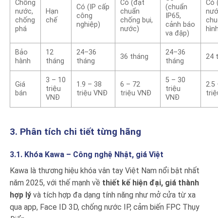
Chống
Có (đạt
Có 
Có (IP cấp
(chuẩn
nước,
Hạn
chuẩn
nướ
công
IP65,
chống
chế
chống bụi,
chu
nghiệp)
cảnh báo
phá
nước)
hìn
va đập)
Bảo
12
24–36
24–36
36 tháng
24 
hành
tháng
tháng
tháng
3 – 10
5 – 30
Giá
1.9 – 38
6 – 72
2.5
triệu
triệu
bán
triệu VNĐ
triệu VNĐ
tri
VNĐ
VNĐ
3. Phân tích chi tiết từng hãng
3.1. Khóa Kawa – Công nghệ Nhật, giá Việt
Kawa là thương hiệu khóa vân tay Việt Nam nổi bật nhất
năm 2025, với thế mạnh về
thiết kế hiện đại, giá thành
hợp lý
và tích hợp đa dạng tính năng như mở cửa từ xa
qua app, Face ID 3D, chống nước IP, cảm biến FPC Thụy