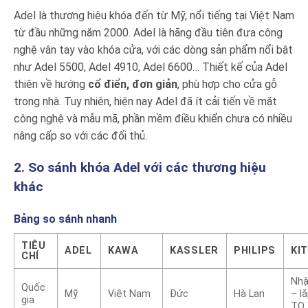
Adel là thương hiệu khóa đến từ Mỹ, nổi tiếng tại Việt Nam
từ đầu những năm 2000. Adel là hãng đầu tiên đưa công
nghệ vân tay vào khóa cửa, với các dòng sản phẩm nổi bật
như Adel 5500, Adel 4910, Adel 6600… Thiết kế của Adel
thiên về hướng
cổ điển, đơn giản
, phù hợp cho cửa gỗ
trong nhà. Tuy nhiên, hiện nay Adel đã ít cải tiến về mặt
công nghệ và mẫu mã, phần mềm điều khiển chưa có nhiều
nâng cấp so với các đối thủ.
2. So sánh khóa Adel với các thương hiệu
khác
Bảng so sánh nhanh
TIÊU
ADEL
KAWA
KASSLER
PHILIPS
KI
CHÍ
Nhậ
Quốc
Mỹ
Việt Nam
Đức
Hà Lan
– l
gia
TQ