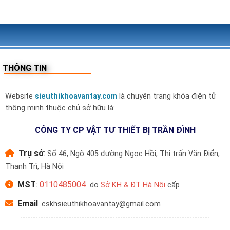
THÔNG TIN
Website
sieuthikhoavantay.com
là chuyên trang khóa điện tử
thông minh thuộc chủ sở hữu là:
CÔNG TY CP VẬT TƯ THIẾT BỊ TRẦN ĐÌNH
Trụ sở
:
Số 46, Ngõ 405 đường Ngọc Hồi, Thị trấn Văn Điển,
Thanh Trì, Hà Nội
MST
:
0110485004
do
Sở KH & ĐT Hà Nội
cấp
Email
:
cskhsieuthikhoavantay@gmail.com