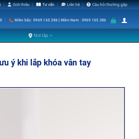
ủ
Giới thiệu
Tư vấn
Liên hệ
Câu hỏi thường gặp
0
Miền bắc: 0969.165.386 | Miền Nam : 0969.165.386
Nơi lắp
u ý khi lắp khóa vân tay