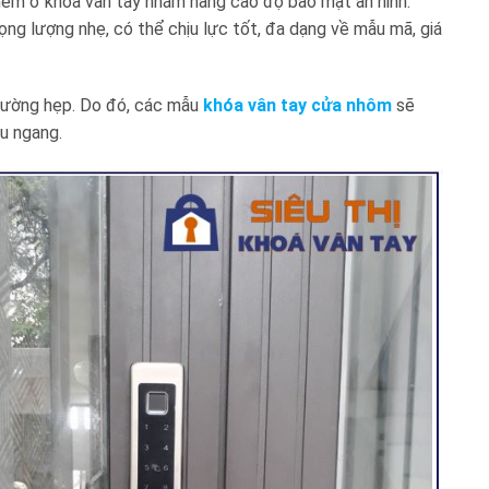
hêm ổ khóa vân tay nhằm nâng cao độ bảo mật an ninh.
ọng lượng nhẹ, có thể chịu lực tốt, đa dạng về mẫu mã, giá
thường hẹp. Do đó, các mẫu
khóa vân tay cửa nhôm
sẽ
u ngang.