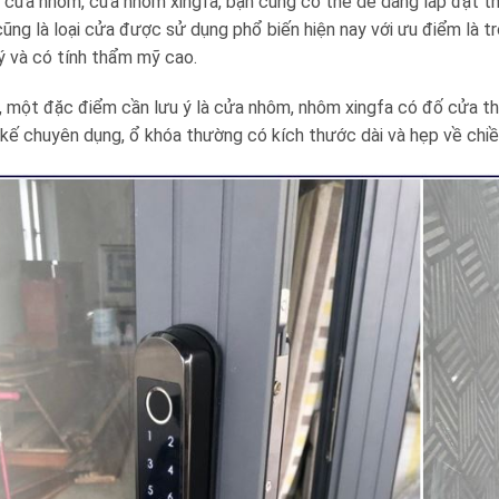
i cửa nhôm, cửa nhôm xingfa, bạn cũng có thể dễ dàng lắp đặt t
ng là loại cửa được sử dụng phổ biến hiện nay với ưu điểm là tr
ý và có tính thẩm mỹ cao.
, một đặc điểm cần lưu ý là cửa nhôm, nhôm xingfa có đố cửa 
kế chuyên dụng, ổ khóa thường có kích thước dài và hẹp về chiề