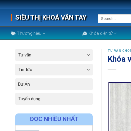
Skip
to
SIÊU THỊ KHOÁ VÂN TAY
Search
content
for:
Thương hiệu
Khóa điện tử
TƯ VẤN CHỌ
Tư vấn
Khóa v
Tin tức
Dự Án
Tuyển dụng
ĐỌC NHIỀU NHẤT