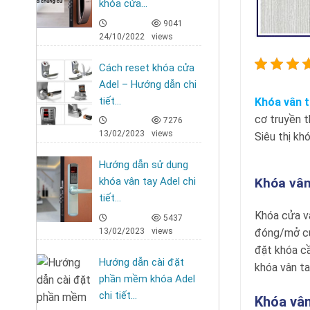
khóa cửa...
9041
24/10/2022
views
Cách reset khóa cửa
Adel – Hướng dẫn chi
tiết...
Khóa vân t
cơ truyền t
7276
13/02/2023
views
Siêu thị kh
Hướng dẫn sử dụng
khóa vân tay Adel chi
Khóa vân
tiết...
Khóa cửa vâ
5437
13/02/2023
views
đóng/mở cửa
đặt khóa cầ
Hướng dẫn cài đặt
khóa vân ta
phần mềm khóa Adel
chi tiết...
Khóa vân