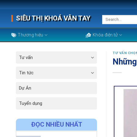
Skip
to
SIÊU THỊ KHOÁ VÂN TAY
Search
content
for:
Thương hiệu
Khóa điện tử
TƯ VẤN CHỌ
Tư vấn
Những 
Tin tức
Dự Án
Tuyển dụng
ĐỌC NHIỀU NHẤT