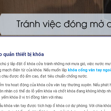
o quản thiết bị khóa
chú ý lắp đặt ổ khóa cửa tránh những nơi mưa gió, việc nước mưa
g mạch điện từ của khóa. Nếu muốn lắp
khóa cổng vân tay ngoà
 chịu được độ ẩm cao, đạt tiêu chuẩn chống nước.
ểm tra hoạt động của khóa cửa vân tay thường xuyên. Nếu phát h
ên nhân có thể do lỗ yếm khóa và chốt khóa đang không khớp nha
ỗ yếm khóa ở vị trí đồng tâm với nhau.
u khóa vân tay được tích hợp ổ khóa cơ dự phòng. Với chìa khó