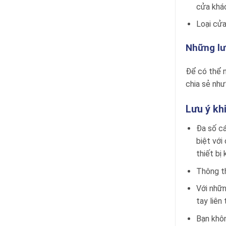
cửa khác
Loại cửa
Những lư
Để có thể n
chia sẻ như
Lưu ý kh
Đa số cá
biệt với
thiết bị
Thông th
Với nhữn
tay liên
Bạn khôn