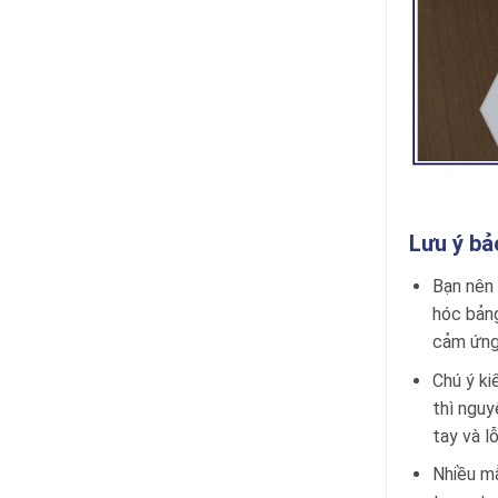
Lưu ý bả
Bạn nên 
hóc bản
cảm ứng
Chú ý ki
thì nguy
tay và l
Nhiều mẫ