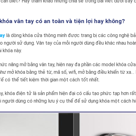
cần biết? Hãy tham khảo những chia sẻ trong bài viết dưới đây
khóa vân tay có an toàn và tiện lợi hay không?
ay
là dòng khóa cửa thông minh được trang bị các công nghệ bả
ho người sử dụng. Vân tay của mỗi người dùng đều khác nhau hoà
i khóa này.
hức năng mở bằng vân tay, hiện nay đa phần các model khóa cử
như mở khóa bằng thẻ từ, mã số, wifi, mở bằng điều khiển từ xa
ể có thể tiết kiệm thời gian một cách tốt nhất.
y, khóa điện tử là sản phẩm hiện đại có cấu tạo phức tạp hơn rất 
i người dùng có những lưu ý cụ thể để sử dụng khóa một cách h