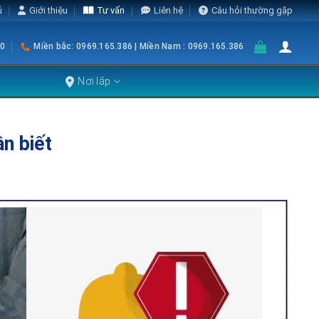
ủ
Giới thiệu
Tư vấn
Liên hệ
Câu hỏi thường gặp
0
Miền bắc: 0969.165.386 | Miền Nam : 0969.165.386
Nơi lắp
n biết