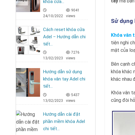
tay
mà bạn 
khóa cửa...
9041
24/10/2022
views
Sử dụng 
Cách reset khóa cửa
Khóa vân t
Adel – Hướng dẫn chi
tiện nghi c
tiết...
mật của loạ
7276
13/02/2023
views
Bên cạnh c
khóa khác 
Hướng dẫn sử dụng
khác nhau đ
khóa vân tay Adel chi
tiết...
Khóa vân ta
5437
cũng đòi hỏ
13/02/2023
views
Hướng dẫn cài đặt
phần mềm khóa Adel
chi tiết...