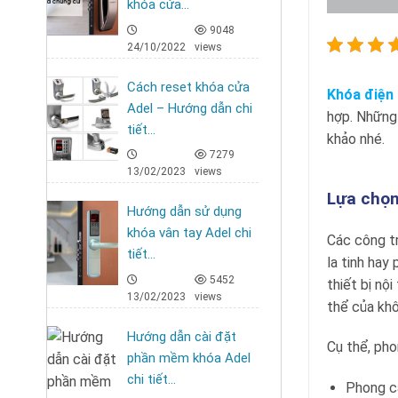
khóa cửa...
9048
24/10/2022
views
Cách reset khóa cửa
Khóa điện 
Adel – Hướng dẫn chi
hợp. Những
tiết...
khảo nhé.
7279
13/02/2023
views
Lựa chọn
Hướng dẫn sử dụng
khóa vân tay Adel chi
Các công tr
tiết...
la tinh hay
5452
thiết bị nộ
13/02/2023
views
thể của khô
Hướng dẫn cài đặt
Cụ thể, pho
phần mềm khóa Adel
chi tiết...
Phong cá