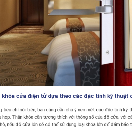
 khóa cửa điện tử dựa theo các đặc tính kỹ thuật 
 tiêu chí nói trên, bạn cũng cần chú ý xem xét các đặc tính kỹ
 hợp. Thân khóa cần tương thích với thông số của đố cửa, với cá
hỏ, nếu đố cửa lớn sẽ có thể sử dụng loại khóa lớn để đảm bảo t