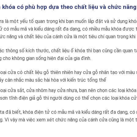
 khóa có phù hợp dựa theo chất liệu và chức năn
ửa là một yếu tố quan trọng khi bạn muốn lắp đặt và sử dụng khó
ử có mẫu mã và kiểu dáng rất đa dạng, có nhiều mẫu khóa được t
c năng và chất liệu của cánh cửa là một tiêu chí quan trọng khi
c thông số kích thước, chất liệu ổ khóa thì bạn cũng cần quan
 cho không gian sống hiện đại của gia đình.
loại cửa có chất liệu gỗ thiên nhiên hay cửa gỗ nhân tạo với màu
y cân nhắc màu sắc hài hòa với kiến trúc tổng thể
loại cửa sắt, cửa nhôm hay cửa nhựa, bạn nên chọn các loại khó
 sơn tĩnh điện giả gỗ thì người dùng có thể chọn các loại khóa 
a đã biết, khóa điện tử có mẫu mã và kiểu dáng rất đa dạng, có
. Vì vậy mà việc xem xét chức năng của cánh cửa cũng là một t