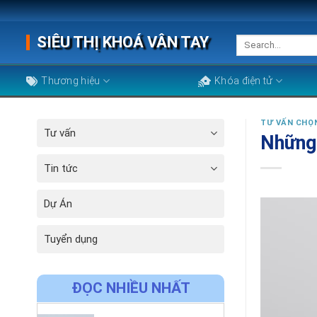
Skip
to
SIÊU THỊ KHOÁ VÂN TAY
Search
content
for:
Thương hiệu
Khóa điện tử
TƯ VẤN CHỌ
Tư vấn
Những 
Tin tức
Dự Án
Tuyển dụng
ĐỌC NHIỀU NHẤT