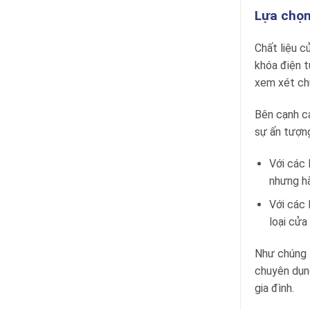
Lựa chọn
Chất liệu c
khóa điện t
xem xét chứ
Bên cạnh cá
sự ấn tượng
Với các 
nhưng hã
Với các 
loại cửa
Như chúng t
chuyên dụng
gia đình.