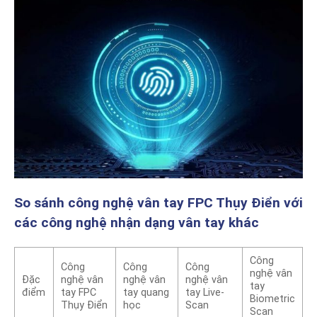
So sánh công nghệ vân tay FPC Thụy Điển với
các công nghệ nhận dạng vân tay khác
Công
Công
Công
Công
nghệ vân
Đặc
nghệ vân
nghệ vân
nghệ vân
tay
điểm
tay FPC
tay quang
tay Live-
Biometric
Thụy Điển
học
Scan
Scan