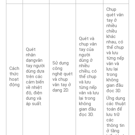
Chụp
quét vân
tay ở
nhiều
chiều
khác
Quét và
nhau, có
chụp vân
thể chụp
Quét
tay của
và lưu
nhận
người
từng nếp
dạngvân
dùng ở
Sử dụng
vân và
tay người
nhiều
Cách
công
lưu lại
dùng dựa
chiều, có
thức
nghệ quét
trong
trên các
thể chụp
hoạt
và chụp
không
cảm biến
và lưu
động
vân tay ở
gian đầu
về nhiệt
từng nếp
dạng 2D.
đọc 3D.
độ, điện
vân và lưu
dung và
lại trong
Ứng dụng
áp suất.
không
các thuật
gian đầu
toán để
đọc 3D.
lưu trữ
các
thông tin
ở tầng