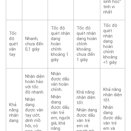
sinh học”
tinh vi
nhất
Tốc độ
Tốc độ
Tốc độ
quét
Tốc
quét nhận
quét nhận
nhận
độ
Nhanh,
dạng
dạng hoàn
dạng
quét
chưa đến
hoàn
chỉnh
hoàn
vân
0,1 giây
chỉnh
khoảng
chỉnh
tay
khoảng 1
chưa đến
khoảng
giây
1 giây
<1 giây
Nhận
Nhận diện
được dấu
hoàn hảo
vân hoàn
với tốc
chỉnh.
Khả năng
độ nhanh.
Khả năng
nhận diện
Nhận
nhận diện
Nhận
tốt.
diạng
tốt.
Khả
dạng
được dấu
Nhận
năng
được vân
Nhận dạng
vân trẻ
dạng
nhận
tay ướt,
được dấu
em, người
được dấu
dạng
dính mồ
vân trẻ
già, khả
vân trẻ
hôi, có
em và
năng
em và