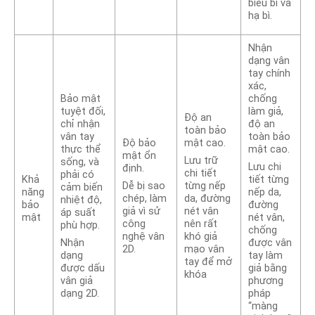
biểu bì và
hạ bì.
Nhận
dạng vân
tay chính
xác,
Bảo mật
chống
tuyệt đối,
làm giả,
Độ an
chỉ nhận
độ an
toàn bảo
vân tay
toàn bảo
Độ bảo
mật cao.
thực thể
mật cao.
mật ổn
Lưu trữ
sống, và
Lưu chi
định.
chi tiết
phải có
Khả
tiết từng
Dễ bị sao
từng nếp
cảm biến
năng
nếp da,
chép, làm
da, đường
nhiệt độ,
bảo
đường
giả vì sử
nét vân
áp suất
mật
nét vân,
công
nên rất
phù hợp.
chống
nghệ vân
khó giả
Nhận
được vân
2D.
mạo vân
dạng
tay làm
tay để mở
được dấu
giả bằng
khóa
vân giả
phương
dạng 2D.
pháp
“màng