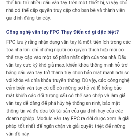
thể lưu trữ nhiều dấu vân tay trên một thiết bị, vì vậy chủ
nhà có thể cấp quyền truy cập cho bạn bè và thành viên
gia đình đáng tin cậy.
Công nghệ vân tay FPC Thụy Điển có gì đặc biệt?
FPC lưu ý rằng nhận dạng vân tay là một tiện ích trong các
tòa nhà lớn, chỉ những người có quyền thích hợp mới có
thể truy cập vào một số phần nhất định của tòa nhà. Dấu
vân tay cực kỳ khó giả mạo, khiến khóa thông minh hỗ trợ
bằng dấu vân tay trở thành tùy chọn bảo mật mạnh hơn so
với khóa và chìa khóa truyền thống. Dù vậy, các công nghệ
cảm biến vân tay cũ dễ có những sơ hở và lỗ hổng bảo
mật khiến các đối tượng xấu có thể sao chép và làm giả
vân tay dễ dàng để phá hủy hệ thống an ninh, bảo mật
thông tin và đe dọa tới tài sản của gia đình hay của các
doanh nghiệp. Module vân tay FPC ra đời được xem là giải
pháp tốt nhất để ngăn chặn và giải quyết triệt để những
vấn đề này.