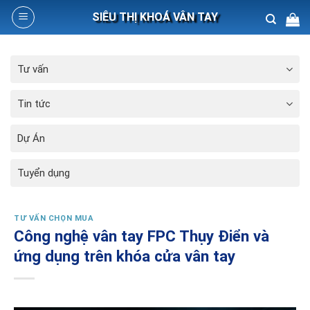
Skip
SIÊU THỊ KHOÁ VÂN TAY
to
content
Search
Tư vấn
for:
Tin tức
Dự Án
Tuyển dụng
TƯ VẤN CHỌN MUA
Công nghệ vân tay FPC Thụy Điển và
ứng dụng trên khóa cửa vân tay