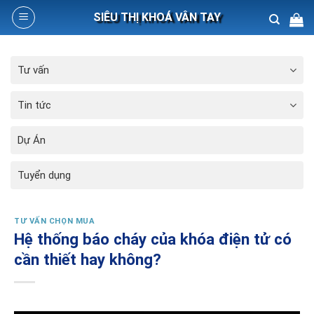
Skip
SIÊU THỊ KHOÁ VÂN TAY
to
content
Search
Tư vấn
for:
Tin tức
Dự Án
Tuyển dụng
TƯ VẤN CHỌN MUA
Hệ thống báo cháy của khóa điện tử có
cần thiết hay không?