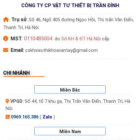
CÔNG TY CP VẬT TƯ THIẾT BỊ TRẦN ĐÌNH
Trụ sở
:
Số 46, Ngõ 405 đường Ngọc Hồi, Thị trấn Văn Điển,
Thanh Trì, Hà Nội
MST
:
0110485004
do
Sở KH & ĐT Hà Nội
cấp
Email
:
cskhsieuthikhoavantay@gmail.com
CHI NHÁNH
Miền Bắc
VPGD
: Số 44, tổ 7 khu ga, Thị Trấn Văn Điển, Thanh Trì, Hà
Nội
0969.165.386
(
Zalo
)
Miền Nam