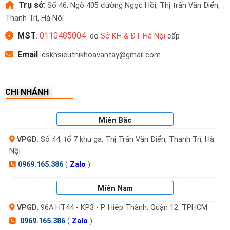
Trụ sở
:
Số 46, Ngõ 405 đường Ngọc Hồi, Thị trấn Văn Điển,
Thanh Trì, Hà Nội
MST
:
0110485004
do
Sở KH & ĐT Hà Nội
cấp
Email
:
cskhsieuthikhoavantay@gmail.com
CHI NHÁNH
Miền Bắc
VPGD
: Số 44, tổ 7 khu ga, Thị Trấn Văn Điển, Thanh Trì, Hà
Nội
0969.165.386
(
Zalo
)
Miền Nam
VPGD
: 96A HT44 - KP3 - P. Hiệp Thành. Quận 12. TPHCM
0969.165.386
(
Zalo
)