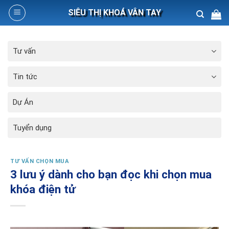
Skip
SIÊU THỊ KHOÁ VÂN TAY
to
content
Search
Tư vấn
for:
Tin tức
Dự Án
Tuyển dụng
TƯ VẤN CHỌN MUA
3 lưu ý dành cho bạn đọc khi chọn mua
khóa điện tử