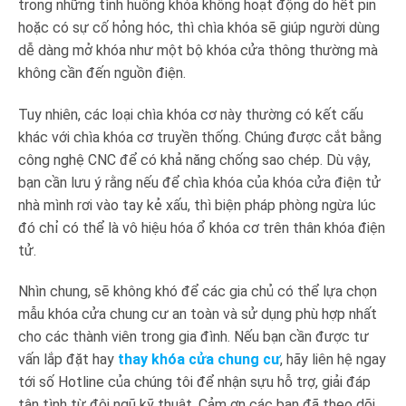
trong những tình huống khóa không hoạt động do hết pin
hoặc có sự cố hỏng hóc, thì chìa khóa sẽ giúp người dùng
dễ dàng mở khóa như một bộ khóa cửa thông thường mà
không cần đến nguồn điện.
Tuy nhiên, các loại chìa khóa cơ này thường có kết cấu
khác với chìa khóa cơ truyền thống. Chúng được cắt bằng
công nghệ CNC để có khả năng chống sao chép. Dù vậy,
bạn cần lưu ý rằng nếu để chìa khóa của khóa cửa điện tử
nhà mình rơi vào tay kẻ xấu, thì biện pháp phòng ngừa lúc
đó chỉ có thể là vô hiệu hóa ổ khóa cơ trên thân khóa điện
tử.
Nhìn chung, sẽ không khó để các gia chủ có thể lựa chọn
mẫu khóa cửa chung cư an toàn và sử dụng phù hợp nhất
cho các thành viên trong gia đình. Nếu bạn cần được tư
vấn lắp đặt hay
thay khóa cửa chung cư
, hãy liên hệ ngay
tới số Hotline của chúng tôi để nhận sựu hỗ trợ, giải đáp
tận tình từ đội ngũ kỹ thuật. Cảm ơn các bạn đã theo dõi