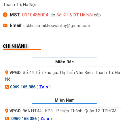
Thanh Trì, Hà Nội
MST
:
0110485004
do
Sở KH & ĐT Hà Nội
cấp
Email
:
cskhsieuthikhoavantay@gmail.com
CHI NHÁNH
Miền Bắc
VPGD
: Số 44, tổ 7 khu ga, Thị Trấn Văn Điển, Thanh Trì, Hà
Nội
0969.165.386
(
Zalo
)
Miền Nam
VPGD
: 96A HT44 - KP3 - P. Hiệp Thành. Quận 12. TPHCM
0969.165.386
(
Zalo
)